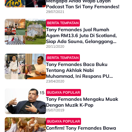
Mengapa Anda Wajib Layan
Podcast Tan Sri Tony Fernandes!
29/07/2021
BERITA TEMPATAN
Tony Fernandes Jual Rumah
Agam RM13.6 Juta Di Scotland,
Siap Ada Sauna, Gelanggang
Tenis...Jom Intai!
20/11/2020
BERITA TEMPATAN
Tony Fernandes Baca Buku
Tentang Akhlak Nabi
Muhammad, Ini Respons PU
Amin...
23/04/2020
BUDAYA POPULAR
Tony Fernandes Mengaku Muak
Dengan Muzik K-Pop
05/07/2019
BUDAYA POPULAR
Confirm! Tony Fernandes Bawa