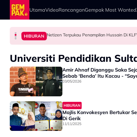
Skip to main content
Utama
Video
Rancangan
Gempak Most Wanted
Netizen Terpukau Penampilan Hussain Di KLF
HIBURAN
HIBURAN
HIBURAN
HIBURAN
A.Aida Selesa Hidup Solo, Tak 'Stress' Fikir S
Insiden Pemain Maut Disambar Petir, Diana 
Pertama Di Malaysia! KUDRAT 1968 Tampil Pe
Universiti Pendidikan Sulta
Amir Ahnaf Diganggu Saka Seja
Sebab ‘Benda’ Itu Kacau - “Say
03/05/2026
HIBURAN
Majlis Konvokesyen Bertukar Se
Di Gerik
11/11/2025