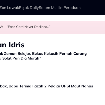
Zon Lawak
Rojak Daily
Salam Muslim
Peraduan
W - “Face Card Never Declined…”
oal Pasangan - "Tekanan Darah Lagi..."
Danielle Luah Kebimbangan Isu Keselamatan Perlawanan Bola Sepak K
ndekatan Baharu Dengan 1 Cerita, 2 Format
n Idris
k Zaman Belajar, Bekas Kekasih Pernah Curang
a Solat Pun Dia Marah”
bak, Bapa Terima Ijazah 2 Pelajar UPSI Maut Nahas