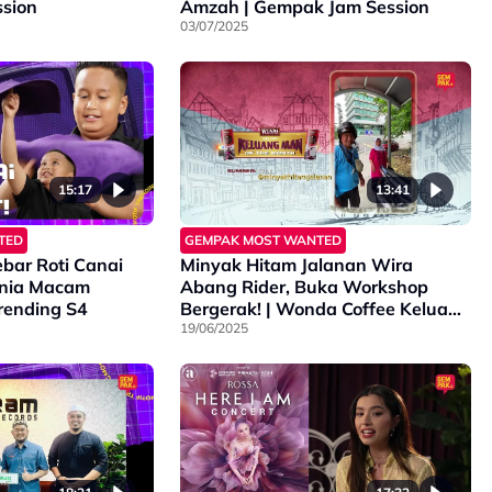
sion
Amzah | Gempak Jam Session
03/07/2025
15:17
13:41
TED
GEMPAK MOST WANTED
bar Roti Canai
Minyak Hitam Jalanan Wira
onia Macam
Abang Rider, Buka Workshop
Trending S4
Bergerak! | Wonda Coffee Keluang
Man of The Month
19/06/2025