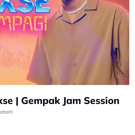
xse | Gempak Jam Session
hahah!