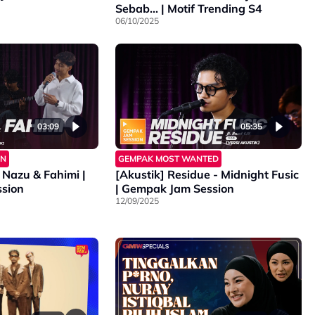
Sebab... | Motif Trending S4
06/10/2025
03:09
05:35
ON
GEMPAK MOST WANTED
 Nazu & Fahimi |
[Akustik] Residue - Midnight Fusic
sion
| Gempak Jam Session
12/09/2025