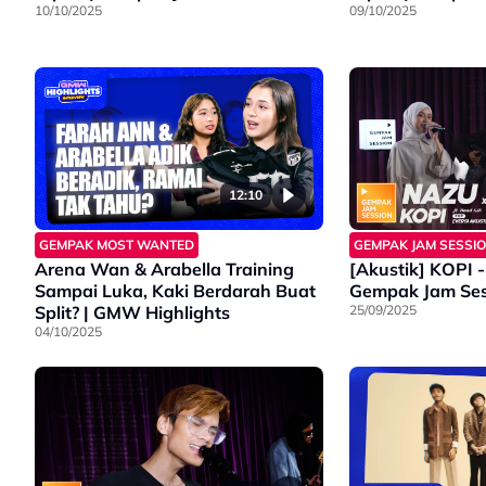
10/10/2025
09/10/2025
12:10
GEMPAK MOST WANTED
GEMPAK JAM SESSI
Arena Wan & Arabella Training
[Akustik] KOPI -
Sampai Luka, Kaki Berdarah Buat
Gempak Jam Ses
Split? | GMW Highlights
25/09/2025
04/10/2025