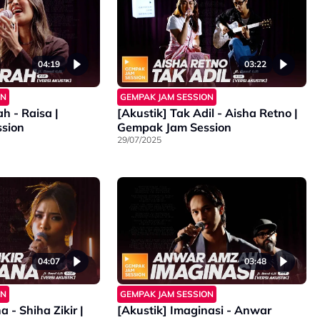
04:19
03:22
ON
GEMPAK JAM SESSION
ah - Raisa |
[Akustik] Tak Adil - Aisha Retno |
sion
Gempak Jam Session
29/07/2025
04:07
03:48
ON
GEMPAK JAM SESSION
 - Shiha Zikir |
[Akustik] Imaginasi - Anwar