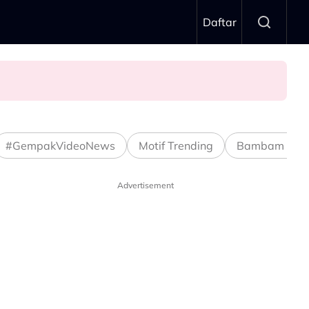
Daftar
#GempakVideoNews
Motif Trending
Bambam Stud
Advertisement