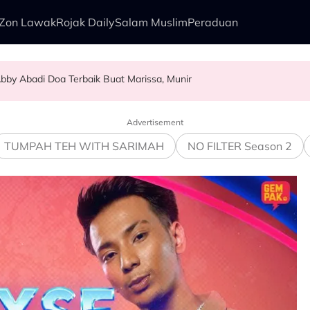
Zon Lawak
Rojak Daily
Salam Muslim
Peraduan
bby Abadi Doa Terbaik Buat Marissa, Munir
alkan Anak Yang Sudah Mati
kenali Doktor
sia Tahun Ini’ Di BIFF
Advertisement
TUMPAH TEH WITH SARIMAH
NO FILTER Season 2