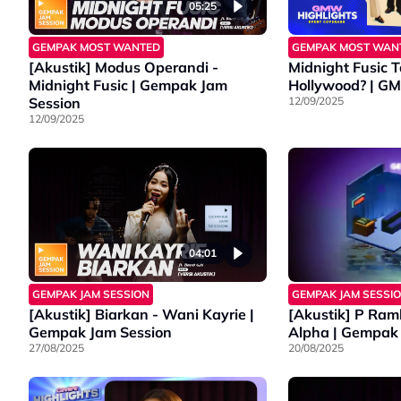
05:25
GEMPAK MOST WANTED
GEMPAK MOST WAN
[Akustik] Modus Operandi -
Midnight Fusic 
Midnight Fusic | Gempak Jam
Hollywo
Session
12/09/2025
12/09/2025
04:01
GEMPAK JAM SESSION
GEMPAK JAM SESSI
[Akustik] Biarkan - Wani Kayrie |
[Akustik] P Ram
Gempak Jam Session
Alpha | Gempak
27/08/2025
20/08/2025