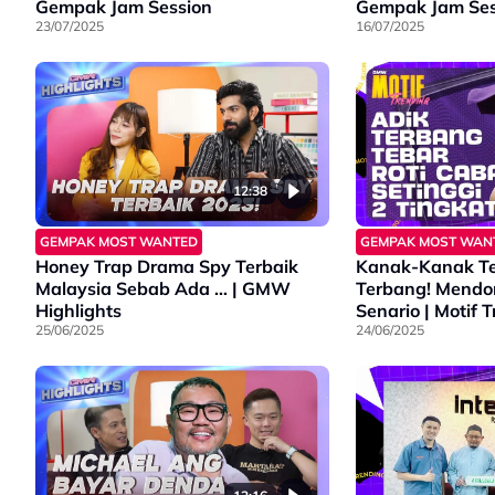
Gempak Jam Session
Gempak Jam Ses
23/07/2025
16/07/2025
12:38
GEMPAK MOST WANTED
GEMPAK MOST WAN
Honey Trap Drama Spy Terbaik
Kanak-Kanak Te
Malaysia Sebab Ada … | GMW
Terbang! Mend
Highlights
Senario | Motif 
25/06/2025
24/06/2025