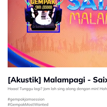
[Akustik] Malampagi - Sai
Haaa! Tunggu lagi? Jom lah sing along dengan min! Ha
#gempakjamsession
#GempakMostWanted