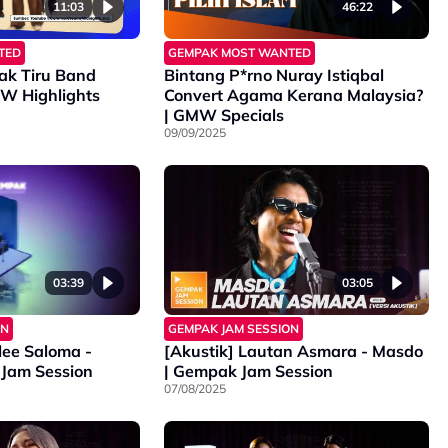
11:03
46:22
TED
GEMPAK MOST WANTED
Tak Tiru Band
Bintang P*rno Nuray Istiqbal
od? | GMW Highlights
Convert Agama Kerana Malaysia?
| GMW Specials
09/09/2025
03:39
03:05
ON
GEMPAK JAM SESSION
lee Saloma -
[Akustik] Lautan Asmara - Masdo
 Jam Session
| Gempak Jam Session
07/08/2025