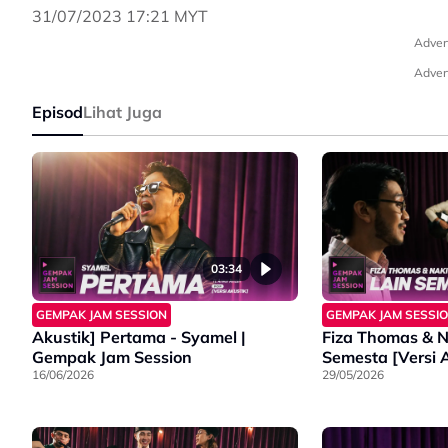
31/07/2023 17:21 MYT
Adver
Adver
Episod
Lihat Juga
03:34
GEMPAK JAM SESSION
GEMPAK JAM SESSI
Akustik] Pertama - Syamel |
Fiza Thomas & N
Gempak Jam Session
Semesta [Versi 
16/06/2026
29/05/2026