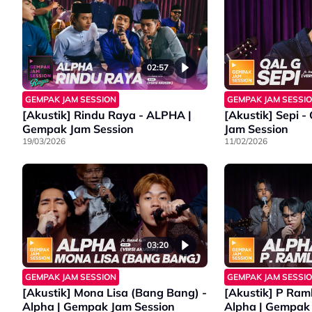
02:57
GEMPAK JAM SESSION
GEMPAK JAM SESSI
[Akustik] Rindu Raya - ALPHA |
[Akustik] Sepi -
Gempak Jam Session
Jam Session
19/03/2026
11/02/2026
03:20
GEMPAK JAM SESSION
GEMPAK JAM SESSI
[Akustik] Mona Lisa (Bang Bang) -
[Akustik] P Ram
Alpha | Gempak Jam Session
Alpha | Gempak