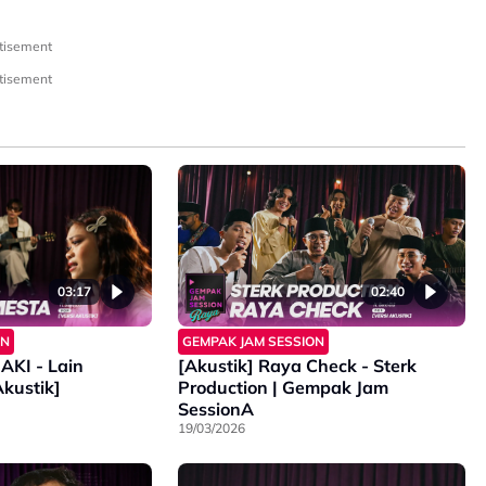
tisement
tisement
03:17
02:40
ON
GEMPAK JAM SESSION
AKI - Lain
[Akustik] Raya Check - Sterk
Akustik]
Production | Gempak Jam
SessionA
19/03/2026