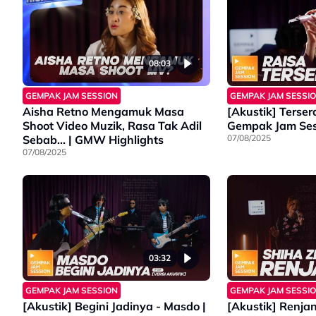
08:03
GEMPAK JAM SESSION
GEMPAK JAM SESSI
Aisha Retno Mengamuk Masa
[Akustik] Terser
Shoot Video Muzik, Rasa Tak Adil
Gempak Jam Ses
Sebab... | GMW Highlights
07/08/2025
07/08/2025
03:32
GEMPAK JAM SESSION
GEMPAK JAM SESSI
[Akustik] Begini Jadinya - Masdo |
[Akustik] Renjana