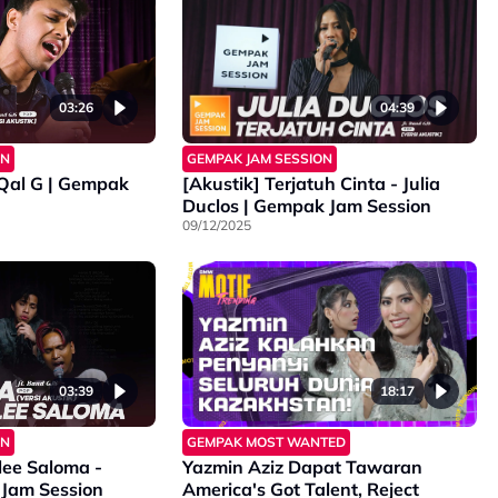
03:26
04:39
ON
GEMPAK JAM SESSION
 Qal G | Gempak
[Akustik] Terjatuh Cinta - Julia
Duclos | Gempak Jam Session
09/12/2025
03:39
18:17
ON
GEMPAK MOST WANTED
lee Saloma -
Yazmin Aziz Dapat Tawaran
 Jam Session
America's Got Talent, Reject