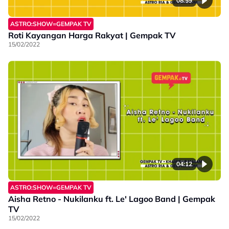
08:59
ASTRO:SHOW=GEMPAK TV
Roti Kayangan Harga Rakyat | Gempak TV
15/02/2022
04:12
ASTRO:SHOW=GEMPAK TV
Aisha Retno - Nukilanku ft. Le' Lagoo Band | Gempak
TV
15/02/2022