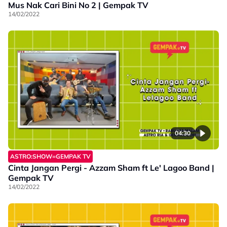
Mus Nak Cari Bini No 2 | Gempak TV
14/02/2022
04:30
ASTRO:SHOW=GEMPAK TV
Cinta Jangan Pergi - Azzam Sham ft Le' Lagoo Band |
Gempak TV
14/02/2022