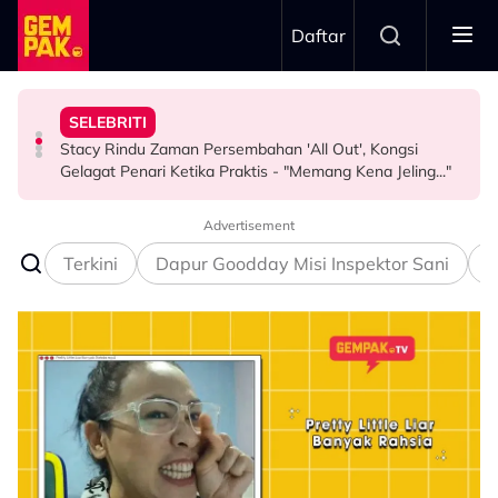
Skip to main content
Daftar
Misha Omar: “Gone Too Soon”
"Ini Namanya Penyanyi Yang..."
Nama…
SELEBRITI
Pengarah Muzik, Komposer Sze Wan Meninggal Dunia,
Bukan Penyanyi Ego, Adzrin Adzhar 'Back-Up' Awie -
Intan Najuwa Timang Anak Perempuan Kedua, Beri
Stacy Rindu Zaman Persembahan 'All Out', Kongsi
HIBURAN
SELEBRITI
HIBURAN
Gelagat Penari Ketika Praktis - "Memang Kena Jeling..."
Advertisement
Terkini
Dapur Goodday Misi Inspektor Sani