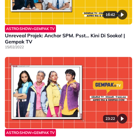
16:42
ASTRO:SHOW=GEMPAK TV
Unreveal Projek: Anchor SPM. Psst… Kini Di Sooka! |
Gempak TV
15/02/2022
23:22
ASTRO:SHOW=GEMPAK TV