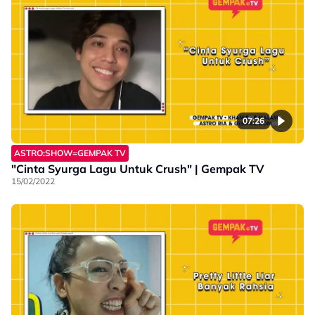
07:26
ASTRO:SHOW=GEMPAK TV
"Cinta Syurga Lagu Untuk Crush" | Gempak TV
15/02/2022