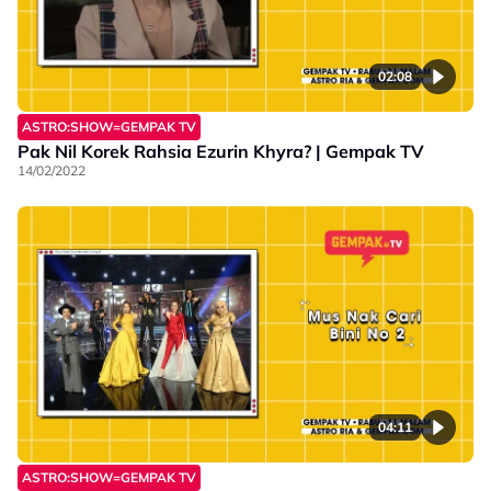
02:08
ASTRO:SHOW=GEMPAK TV
Pak Nil Korek Rahsia Ezurin Khyra? | Gempak TV
14/02/2022
04:11
ASTRO:SHOW=GEMPAK TV