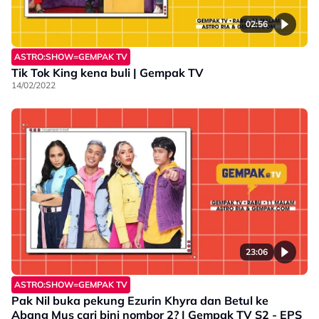
02:56
ASTRO:SHOW=GEMPAK TV
Tik Tok King kena buli | Gempak TV
14/02/2022
23:06
ASTRO:SHOW=GEMPAK TV
Pak Nil buka pekung Ezurin Khyra dan Betul ke
Abang Mus cari bini nombor 2? | Gempak TV S2 - EPS