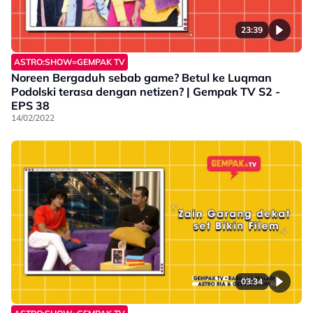
23:39
ASTRO:SHOW=GEMPAK TV
Noreen Bergaduh sebab game? Betul ke Luqman
Podolski terasa dengan netizen? | Gempak TV S2 -
EPS 38
14/02/2022
03:34