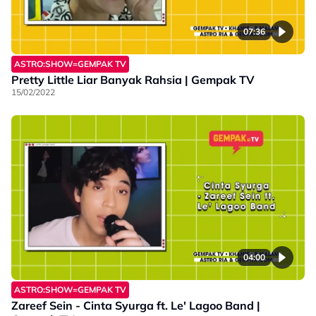
07:36
ASTRO:SHOW=GEMPAK TV
Pretty Little Liar Banyak Rahsia | Gempak TV
15/02/2022
04:00
ASTRO:SHOW=GEMPAK TV
Zareef Sein - Cinta Syurga ft. Le' Lagoo Band |