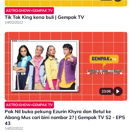
ASTRO:SHOW=GEMPAK TV
Tik Tok King kena buli | Gempak TV
14/02/2022
23:06
ASTRO:SHOW=GEMPAK TV
Pak Nil buka pekung Ezurin Khyra dan Betul ke
Abang Mus cari bini nombor 2? | Gempak TV S2 - EPS
43
14/02/2022