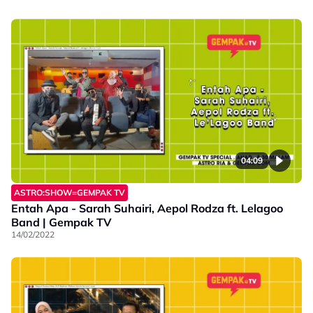
04:09
ASTRO:SHOW=GEMPAK TV
Entah Apa - Sarah Suhairi, Aepol Rodza ft. Lelagoo
Band | Gempak TV
14/02/2022