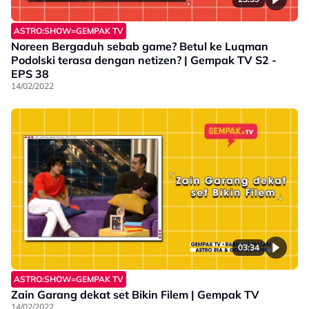
ASTRO:SHOW=GEMPAK TV
Noreen Bergaduh sebab game? Betul ke Luqman
Podolski terasa dengan netizen? | Gempak TV S2 -
EPS 38
14/02/2022
03:34
ASTRO:SHOW=GEMPAK TV
Zain Garang dekat set Bikin Filem | Gempak TV
14/02/2022