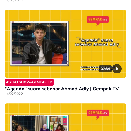
14/02/2022
02:34
ASTRO:SHOW=GEMPAK TV
"Agenda" suara sebenar Ahmad Adly | Gempak TV
14/02/2022