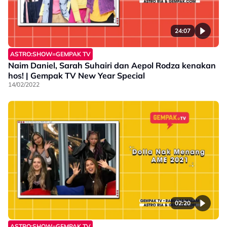
24:07
ASTRO:SHOW=GEMPAK TV
Naim Daniel, Sarah Suhairi dan Aepol Rodza kenakan
hos! | Gempak TV New Year Special
14/02/2022
02:20
ASTRO:SHOW=GEMPAK TV