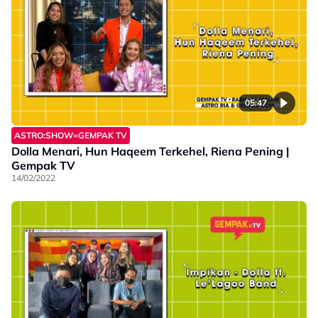
05:47
ASTRO:SHOW=GEMPAK TV
Dolla Menari, Hun Haqeem Terkehel, Riena Pening |
Gempak TV
14/02/2022