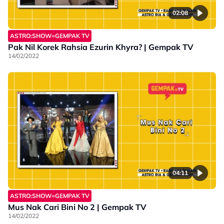
02:08
ASTRO:SHOW=GEMPAK TV
Pak Nil Korek Rahsia Ezurin Khyra? | Gempak TV
14/02/2022
04:11
ASTRO:SHOW=GEMPAK TV
Mus Nak Cari Bini No 2 | Gempak TV
14/02/2022