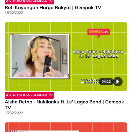
ASTRO:SHOW=GEMPAK TV
Roti Kayangan Harga Rakyat | Gempak TV
15/02/2022
04:12
ASTRO:SHOW=GEMPAK TV
Aisha Retno - Nukilanku ft. Le' Lagoo Band | Gempak
TV
15/02/2022