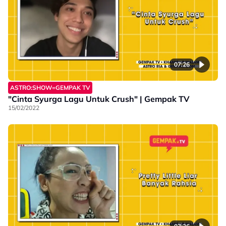
07:26
ASTRO:SHOW=GEMPAK TV
"Cinta Syurga Lagu Untuk Crush" | Gempak TV
15/02/2022