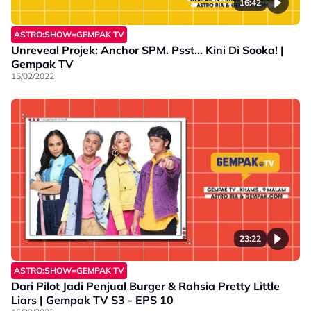
16:42
ASTRO:SHOW=GEMPAK TV
Unreveal Projek: Anchor SPM. Psst… Kini Di Sooka! |
Gempak TV
15/02/2022
23:22
ASTRO:SHOW=GEMPAK TV
Dari Pilot Jadi Penjual Burger & Rahsia Pretty Little
Liars | Gempak TV S3 - EPS 10