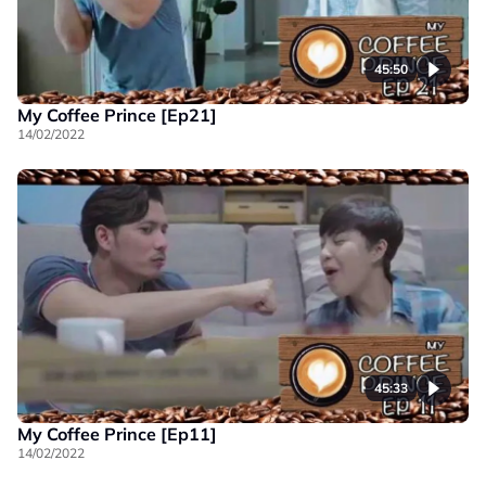
45:50
My Coffee Prince [Ep21]
14/02/2022
45:33
My Coffee Prince [Ep11]
14/02/2022