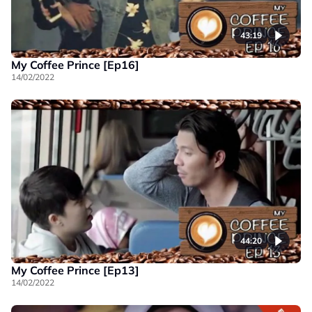
43:19
My Coffee Prince [Ep16]
14/02/2022
44:20
My Coffee Prince [Ep13]
14/02/2022