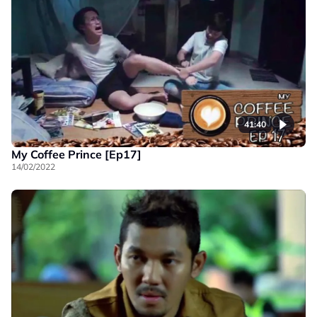
41:40
My Coffee Prince [Ep17]
14/02/2022