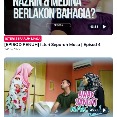
43:35
ISTERI SEPARUH MASA
[EPISOD PENUH] Isteri Separuh Masa | Episod 4
14/02/2022
45:23