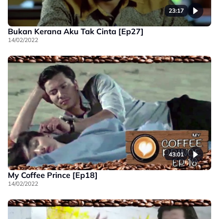
23:17
Bukan Kerana Aku Tak Cinta [Ep27]
14/02/2022
43:01
My Coffee Prince [Ep18]
14/02/2022