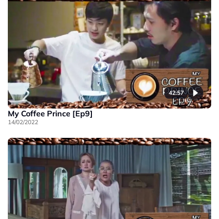
42:57
My Coffee Prince [Ep9]
14/02/2022