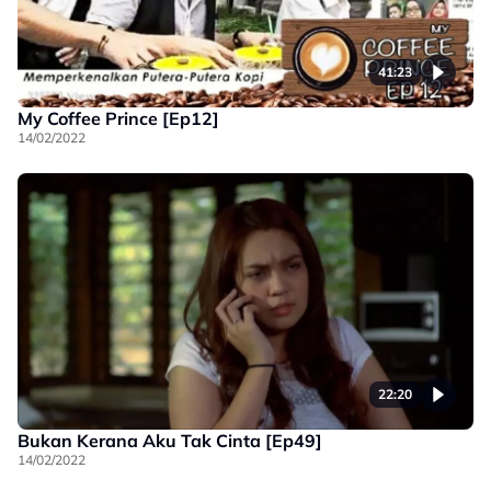
41:23
My Coffee Prince [Ep12]
14/02/2022
22:20
Bukan Kerana Aku Tak Cinta [Ep49]
14/02/2022