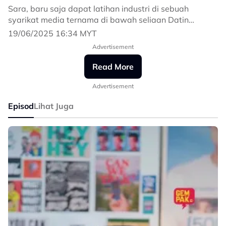
Sara, baru saja dapat latihan industri di sebuah
syarikat media ternama di bawah seliaan Datin
Zakiyah yang tegas! Bersemangat untuk membuktikan
19/06/2025 16:34 MYT
kemampuannya, dia bertemu dengan Aiman. Plot
Advertisement
twist, Aiman anak Datin Zakiyah!
Read More
Adakah cinta akan berputik atau berakhir begitu saja?
Advertisement
Saksikan program vertical drama series pertama di
Episod
Lihat Juga
Gempak!
Fallin Intern You
🗓️ 3 episod setiap Isnin - Jumaat
📺 gempak.com, YouTube, TikTok, Facebook &
Instagram Astro Gempak
#FallinInternYou
#GempakOriginalSeries
#GempakVerticalSeries