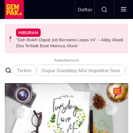
Skip to main content
Daftar
Doktor
Doa Terbaik Buat Marissa, Munir
BERITA
Bawa Anak Ke Klinik, Syasya Rizal Terkejut Dikenali
“Dah Boleh Dapat Job Bersama Lepas Ini” – Abby Abadi
Pengantin Penat Sampai Tertidur Atas Pelamin
Kasihnya Ibu, Ikan Lumba-Lumba Enggan Tinggalkan
HIBURAN
HIBURAN
ANTARABANGSA
Anak Yang Sudah Mati
Advertisement
Terkini
Dapur Goodday Misi Inspektor Sani