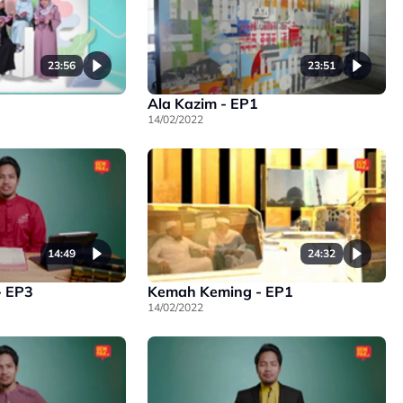
23:56
23:51
Ala Kazim - EP1
14/02/2022
14:49
24:32
- EP3
Kemah Keming - EP1
14/02/2022