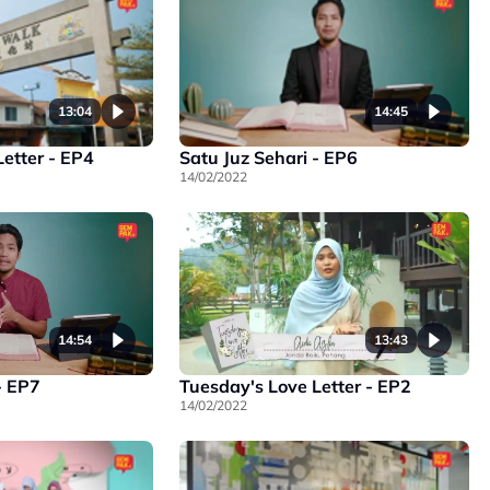
13:04
14:45
etter - EP4
Satu Juz Sehari - EP6
14/02/2022
13:43
14:54
Tuesday's Love Letter - EP2
- EP7
14/02/2022