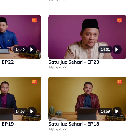
14:40
14:51
- EP22
Satu Juz Sehari - EP23
14/02/2022
14:53
14:59
- EP19
Satu Juz Sehari - EP18
14/02/2022