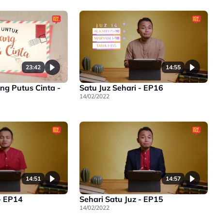
23:42
14:55
ng Putus Cinta -
Satu Juz Sehari - EP16
14/02/2022
14:51
14:57
- EP14
Sehari Satu Juz - EP15
14/02/2022