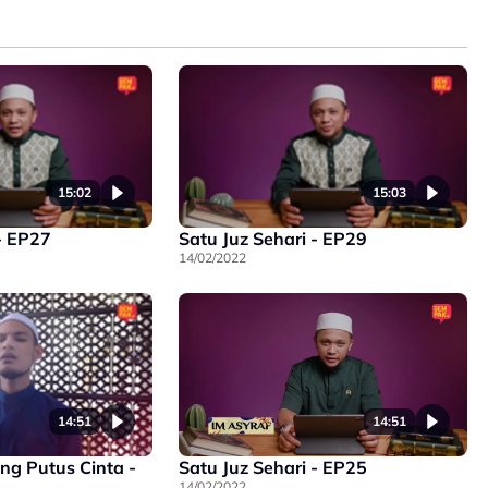
15:02
15:03
- EP27
Satu Juz Sehari - EP29
14/02/2022
14:51
14:51
ng Putus Cinta -
Satu Juz Sehari - EP25
14/02/2022