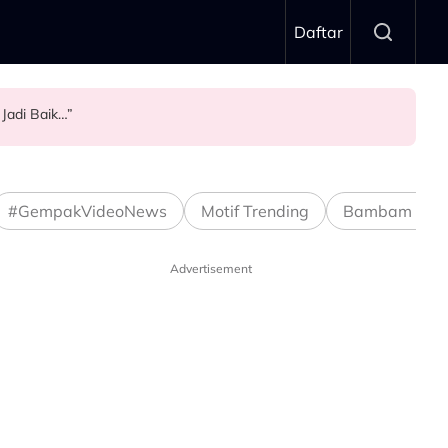
Daftar
 Jadi Baik…”
aya
#GempakVideoNews
Motif Trending
Bambam Stud
Advertisement