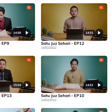
14:58
14:51
- EP9
Satu Juz Sehari - EP12
14/02/2022
15:04
14:51
- EP13
Satu Juz Sehari - EP10
14/02/2022