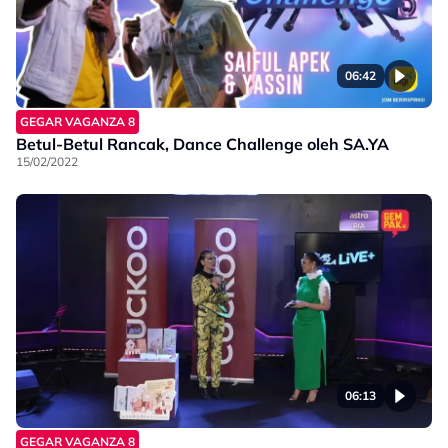
06:42
GEGAR VAGANZA 8
Betul-Betul Rancak, Dance Challenge oleh SA.YA
15/02/2022
06:13
GEGAR VAGANZA 8