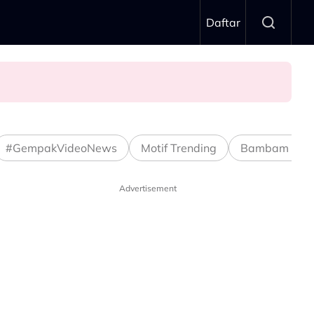
Daftar
uka…”
#GempakVideoNews
Motif Trending
Bambam Stud
Advertisement