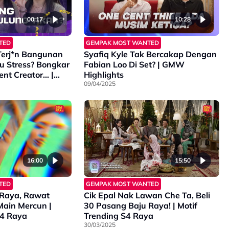
00:17
10:28
TED
GEMPAK MOST WANTED
Terj*n Bangunan
Syafiq Kyle Tak Bercakap Dengan
u Stress? Bongkar
Fabian Loo Di Set? | GMW
nt Creator… |
Highlights
S4
09/04/2025
16:00
15:50
TED
GEMPAK MOST WANTED
 Raya, Rawat
Cik Epal Nak Lawan Che Ta, Beli
Main Mercun |
30 Pasang Baju Raya! | Motif
S4 Raya
Trending S4 Raya
30/03/2025