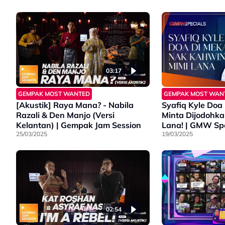
03:17
GEMPAK MOST WANTED
GEMPAK MOST WAN
[Akustik] Raya Mana? - Nabila
Syafiq Kyle Doa
Razali & Den Manjo (Versi
Minta Dijodohk
Kelantan) | Gempak Jam Session
Lana! | GMW Spe
25/03/2025
19/03/2025
02:54