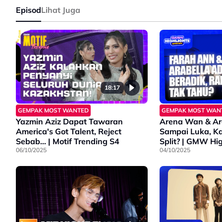
Episod
Lihat Juga
18:17
GEMPAK MOST WANTED
GEMPAK MOST WAN
Yazmin Aziz Dapat Tawaran
Arena Wan & Ara
America's Got Talent, Reject
Sampai Luka, Ka
Sebab... | Motif Trending S4
Split? | GMW Hig
06/10/2025
04/10/2025