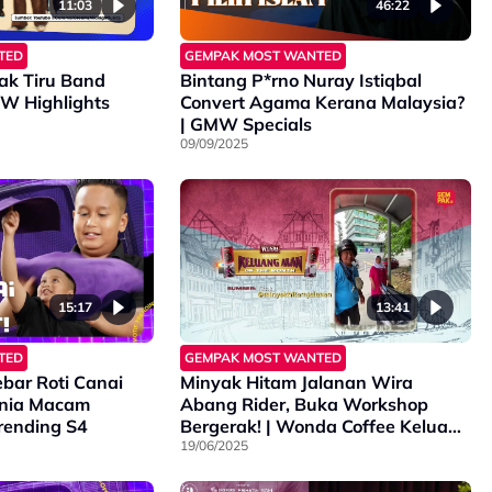
11:03
46:22
TED
GEMPAK MOST WANTED
Tak Tiru Band
Bintang P*rno Nuray Istiqbal
od? | GMW Highlights
Convert Agama Kerana Malaysia?
| GMW Specials
09/09/2025
15:17
13:41
TED
GEMPAK MOST WANTED
bar Roti Canai
Minyak Hitam Jalanan Wira
onia Macam
Abang Rider, Buka Workshop
Trending S4
Bergerak! | Wonda Coffee Keluang
Man of The Month
19/06/2025