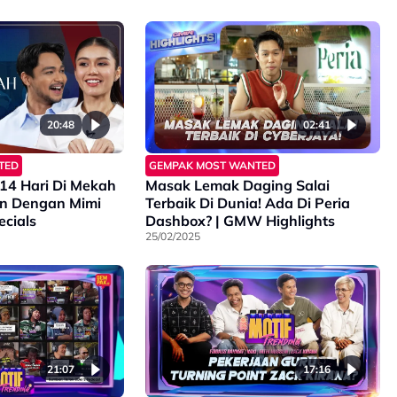
20:48
02:41
TED
GEMPAK MOST WANTED
 14 Hari Di Mekah
Masak Lemak Daging Salai
an Dengan Mimi
Terbaik Di Dunia! Ada Di Peria
cials
Dashbox? | GMW Highlights
25/02/2025
21:07
17:16