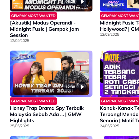
05:25
GEMPAK MOST WANTED
GEMPAK MOST WAN
[Akustik] Modus Operandi -
Midnight Fusic 
Midnight Fusic | Gempak Jam
Hollywo
Session
12/09/2025
12/09/2025
12:38
GEMPAK MOST WANTED
GEMPAK MOST WAN
Honey Trap Drama Spy Terbaik
Kanak-Kanak Te
Malaysia Sebab Ada … | GMW
Terbang! Mend
Highlights
Senario | Motif 
25/06/2025
24/06/2025