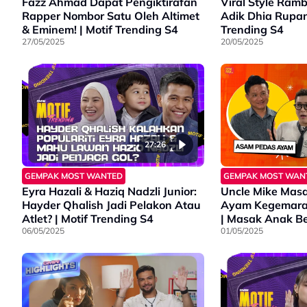
Fazz Ahmad Dapat Pengiktirafan
Viral Style Ramb
Rapper Nombor Satu Oleh Altimet
Adik Dhia Rupan
& Eminem! | Motif Trending S4
Trending S4
27/05/2025
20/05/2025
27:26
GEMPAK MOST WANTED
GEMPAK MOST WAN
Eyra Hazali & Haziq Nadzli Junior:
Uncle Mike Mas
Hayder Qhalish Jadi Pelakon Atau
Ayam Kegemara
Atlet? | Motif Trending S4
| Masak Anak Be
06/05/2025
01/05/2025