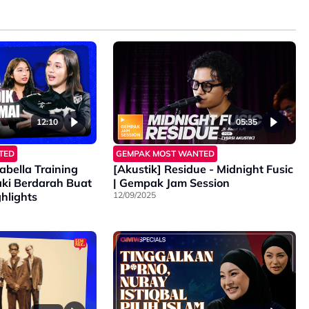
12:10
05:35
TED
GEMPAK MOST WANTED
bella Training
[Akustik] Residue - Midnight Fusic
ki Berdarah Buat
| Gempak Jam Session
hlights
12/09/2025