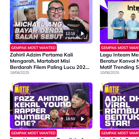
12:16
GEMPAK MOST WANTED
GEMPAK MOST WAN
Zahiril Adzim Pertama Kali
Lagu Inteam Me
Mengarah, Martabat Misi
Beratur Konvoi 
Berdarah Filem Paling Lucu 2025?
Motif Trending 
| GMW Highlights
18/06/2025
10/06/2025
18:50
GEMPAK MOST WANTED
GEMPAK MOST WAN