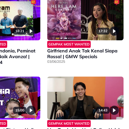
18:21
17:32
TED
GEMPAK MOST WANTED
ndonia, Peminat
Girlfriend Anak Tak Kenal Siapa
Naik Avanza! |
Rossa! | GMW Specials
S4
03/06/2025
15:00
14:43
TED
GEMPAK MOST WANTED