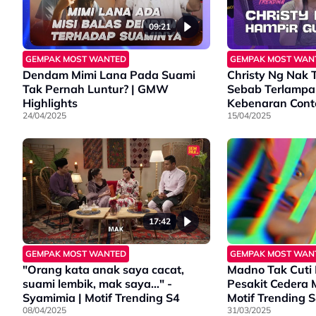
09:21
GEMPAK MOST WANTED
GEMPAK MOST WAN
Dendam Mimi Lana Pada Suami
Christy Ng Nak 
Tak Pernah Luntur? | GMW
Sebab Terlampa
Highlights
Kebenaran Conte
24/04/2025
Motif Trending 
15/04/2025
17:42
GEMPAK MOST WANTED
GEMPAK MOST WAN
"Orang kata anak saya cacat,
Madno Tak Cuti
suami lembik, mak saya..." -
Pesakit Cedera 
Syamimia | Motif Trending S4
Motif Trending 
08/04/2025
31/03/2025