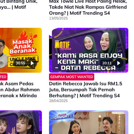
ut Bintang Unik,
Max Towle Live Host Paling Helok,
ya… | Motif
Takde Niat Nak Rampas Girlfriend
Orang? | Motif Trending S4
13/05/2025
30:55
20:11
TED
GEMPAK MOST WANTED
ak Asam Pedas
Datin Rebecca Jawab Isu RM1.5
n Abdur Rahman
Juta, Bersumpah Tak Pernah
ranak x Mirinda
Berhutang? | Motif Trending S4
28/04/2025