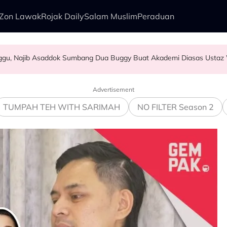
Zon Lawak
Rojak Daily
Salam Muslim
Peraduan
nggu, Najib Asaddok Sumbang Dua Buggy Buat Akademi Diasas Ustaz
 Bapa
hu & Tak Pernah Lupakan..." - Yassin Yahya
epas Rieffa? Ini Respon Tuan Badan - "Saya Tiada Rasa Sakit Hati Pun.
Advertisement
TUMPAH TEH WITH SARIMAH
NO FILTER Season 2