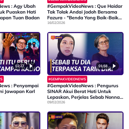
ews : Agy Ubah
#GempakVideoNews : Que Haidar
uk Puaskan Hati
Tak Tolak Andai Jodoh Bersama
awapan Tuan Badan
Fazura - "Benda Yang Baik-Baik
kita Aminkan..."
16/02/2026
02:27
01:58
WS
#GEMPAKVIDEONEWS
ews : Penyampai
#GempakVideoNews : Pengurus
Ini Jawapan Karl
SINAR Akui Berat Hati Untuk
Lepaskan, Perjelas Sebab Nonna
Freshies Tarik Diri
09/02/2026