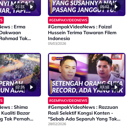
01:31
05:02
WS
#GEMPAKVIDEONEWS
ews : Erma
#GempakVideoNews : Faizal
 Dakwaan
Hussein Terima Tawaran Filem
 Rahmad Tak
Indonesia
05/03/2026
02:35
03:10
WS
#GEMPAKVIDEONEWS
ews : Shima
#GempakVideoNews : Razzuan
Kualiti Bazar
Rosli Selektif Kongsi Konten -
g Tak Pernah
"Sebab Ada Separuh Yang Tak
da…”
Suka..."
28/02/2026