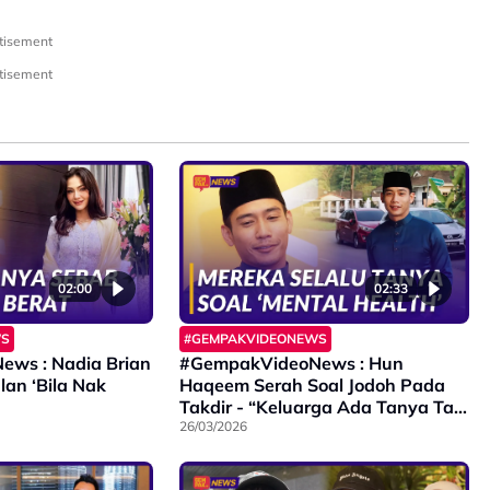
tisement
tisement
02:00
02:33
WS
#GEMPAKVIDEONEWS
ws : Nadia Brian
#GempakVideoNews : Hun
an ‘Bila Nak
Haqeem Serah Soal Jodoh Pada
Takdir - “Keluarga Ada Tanya Tapi
Bukan Sebab Sibuk Nak Tahu…”
26/03/2026