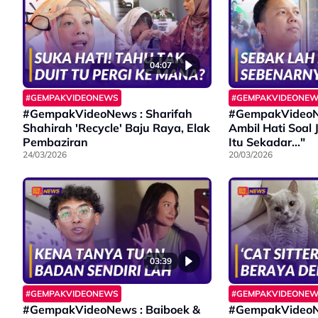
04:07
#GEMPAKVIDEONEWS
#GEMPAKVIDEONE
#GempakVideoNews : Sharifah
#GempakVideoN
Shahirah 'Recycle' Baju Raya, Elak
Ambil Hati Soal 
Pembaziran
Itu Sekadar..."
24/03/2026
20/03/2026
03:39
#GEMPAKVIDEONEWS
#GEMPAKVIDEONE
#GempakVideoNews : Baiboek &
#GempakVideoNe