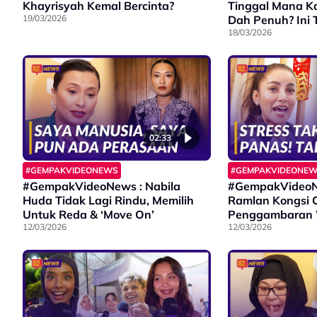
Khayrisyah Kemal Bercinta?
Tinggal Mana Ka
19/03/2026
Dah Penuh? Ini T
Cat Sitter’
18/03/2026
02:33
#GEMPAKVIDEONEWS
#GEMPAKVIDEONE
#GempakVideoNews : Nabila
#GempakVideoNe
Huda Tidak Lagi Rindu, Memilih
Ramlan Kongsi C
Untuk Reda & ‘Move On’
Penggambaran W
12/03/2026
Kawasan Hutan
12/03/2026