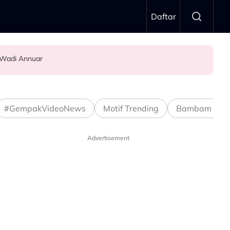
Daftar
 Wadi Annuar
.."
#GempakVideoNews
Motif Trending
Bambam Stud
Advertisement