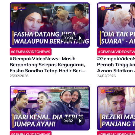
03:00
#GEMPAKVIDEONEWS
#GEMPAKVIDEONE
#GempakVideoNews : Masih
#GempakVideoNe
Berpantang Selepas Keguguran,
Pernah Tinggik
Fasha Sandha Tetap Hadir Beri
Aznan Sifatkan
Sokongan Pada Amyza Aznan
25/02/2026
Mikhail Sebagai
24/02/2026
04:32
#GEMPAKVIDEONEWS
#GEMPAKVIDEONE