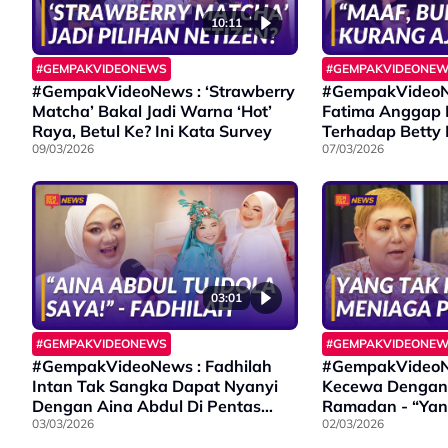
10:11
#GEMPAKVIDEONEWS
#GEMPAKVIDEONE
#GempakVideoNews : ‘Strawberry
#GempakVideoN
Matcha’ Bakal Jadi Warna ‘Hot’
Fatima Anggap
Raya, Betul Ke? Ini Kata Survey
Terhadap Betty
09/03/2026
Masuk Akal
07/03/2026
03:01
#GEMPAKVIDEONEWS
#GEMPAKVIDEONE
#GempakVideoNews : Fadhilah
#GempakVideoN
Intan Tak Sangka Dapat Nyanyi
Kecewa Dengan 
Dengan Aina Abdul Di Pentas
Ramadan - “Yan
Anugerah
03/03/2026
Berniaga Pun A
02/03/2026