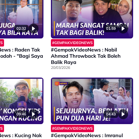
02:32
01:59
WS
#GEMPAKVIDEONEWS
ews : Raden Tak
#GempakVideoNews : Nabil
Jodoh - "Bagi Saya
Ahmad Throwback Tak Boleh
Balik Raya
20/03/2026
09:46
04:43
WS
#GEMPAKVIDEONEWS
ws : Kucing Nak
#GempakVideoNews : Imranul