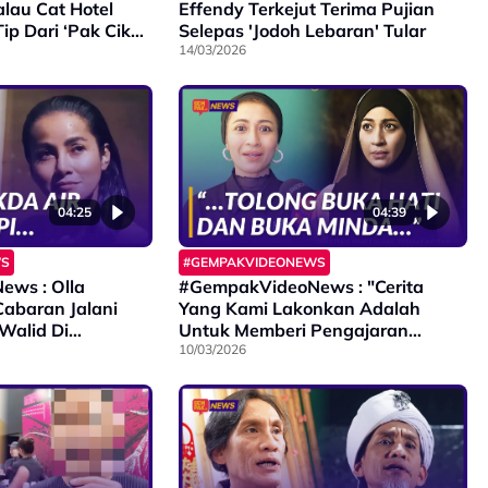
lau Cat Hotel
Effendy Terkejut Terima Pujian
ip Dari ‘Pak Cik
Selepas 'Jodoh Lebaran' Tular
14/03/2026
04:25
04:39
WS
#GEMPAKVIDEONEWS
ws : Olla
#GempakVideoNews : "Cerita
abaran Jalani
Yang Kami Lakonkan Adalah
alid Di
Untuk Memberi Pengajaran
Kepada Masyarakat” - Marissa
10/03/2026
Yasmin