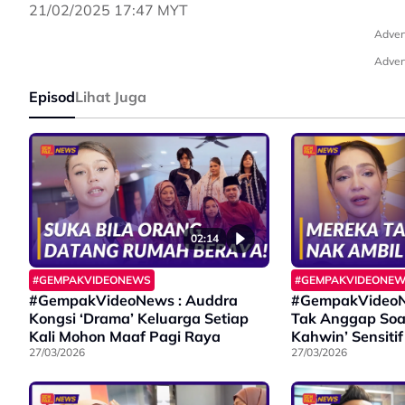
21/02/2025 17:47 MYT
Adver
Adver
Episod
Lihat Juga
02:14
#GEMPAKVIDEONEWS
#GEMPAKVIDEONE
#GempakVideoNews : Auddra
#GempakVideoNe
Kongsi ‘Drama’ Keluarga Setiap
Tak Anggap Soal
Kali Mohon Maaf Pagi Raya
Kahwin’ Sensitif
27/03/2026
27/03/2026