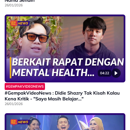
26/01/2026
04:22
#GEMPAKVIDEONEWS
#GempakVideoNews : Didie Shazry Tak Kisah Kalau
Kena Kritik - "Saya Masih Belajar..."
26/01/2026