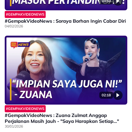
04:50
#GEMPAKVIDEONEWS
#GempakVideoNews : Soraya Borhan Ingin Cabar Diri
04/02/2026
02:18
#GEMPAKVIDEONEWS
#GempakVideoNews : Zuana Zulmat Anggap
Perjalanan Masih Jauh - "Saya Harapkan Setiap..."
30/01/2026