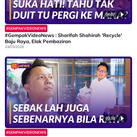
04:07
#GEMPAKVIDEONEWS
#GempakVideoNews : Sharifah Shahirah 'Recycle'
Baju Raya, Elak Pembaziran
24/03/2026
02:32
#GEMPAKVIDEONEWS