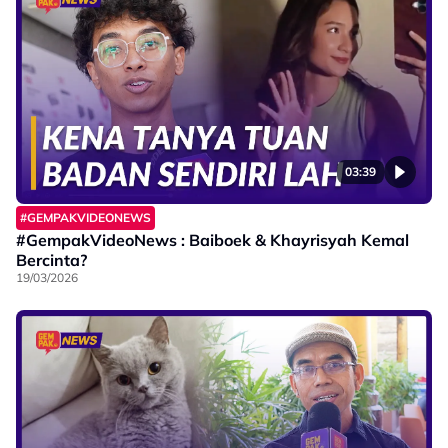
03:39
#GEMPAKVIDEONEWS
#GempakVideoNews : Baiboek & Khayrisyah Kemal
Bercinta?
19/03/2026