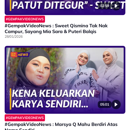
02:59
#GEMPAKVIDEONEWS
#GempakVideoNews : Sweet Qismina Tak Nak
Campur, Sayang Mia Sara & Puteri Balqis
28/01/2026
05:01
#GEMPAKVIDEONEWS
#GempakVideoNews : Marsya Q Mahu Berdiri Atas
Nama Sendiri