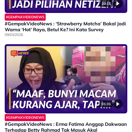
10:11
#GEMPAKVIDEONEWS
#GempakVideoNews : ‘Strawberry Matcha’ Bakal Jadi
Warna ‘Hot’ Raya, Betul Ke? Ini Kata Survey
09/03/2026
01:31
#GEMPAKVIDEONEWS
#GempakVideoNews : Erma Fatima Anggap Dakwaan
Terhadap Betty Rahmad Tak Masuk Akal