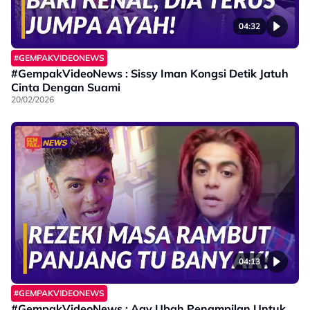
04:32
#GEMPAKVIDEONEWS
#GempakVideoNews : Sissy Iman Kongsi Detik Jatuh
Cinta Dengan Suami
20/02/2026
04:13
#GEMPAKVIDEONEWS
#GempakVideoNews : Agy Ubah Penampilan Untuk