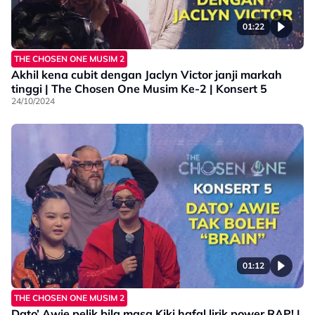
01:22
THE CHOSEN ONE MUSIM 2
Akhil kena cubit dengan Jaclyn Victor janji markah
tinggi | The Chosen One Musim Ke-2 | Konsert 5
24/10/2024
01:12
THE CHOSEN ONE MUSIM 2
Dato’ Awie pelik bila masa Kiki hafal lirik power RAP! |