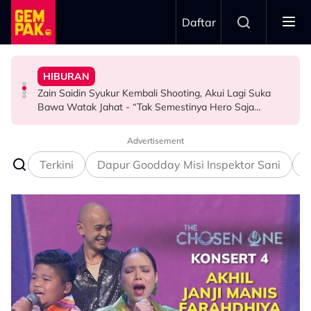
Skip to main content
Daftar
Menyerlah…”
Untuk…” - Shila Amzah
Bawa Watak Jahat - “Tak Semestinya Hero Saja
Jasny
GAYA HIDUP
“Ramai Pihak Dekati Saya, Jaclyn Victor & Ning Baizura
Zain Saidin Syukur Kembali Shooting, Akui Lagi Suka
“Harapnya Tahun Ini Terakhir La Untuk Saya…” - Ezzanie
MPO Beri Penghormatan Untuk Alfonso Soliano Di
HIBURAN
HIBURAN
HIBURAN
Dewan Filharmonik Petronas
Advertisement
Terkini
Dapur Goodday Misi Inspektor Sani