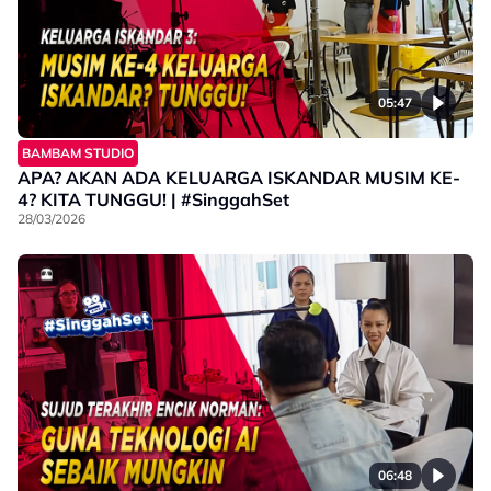
05:47
BAMBAM STUDIO
APA? AKAN ADA KELUARGA ISKANDAR MUSIM KE-
4? KITA TUNGGU! | #SinggahSet
28/03/2026
06:48