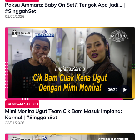
Paksu Ammara: Baby On Set?! Tengok Apa Jadi… |
#SinggahSet
01/02/2026
06:22
BAMBAM STUDIO
Mimi Monira Ugut Team Cik Bam Masuk Impiana:
Karma! | #SinggahSet
23/01/2026