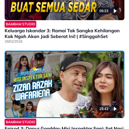
05:23
BAMBAM STUDIO
Keluarga Iskandar 3: Ramai Tak Sangka Kehilangan
Kak Ngah Akan Jadi Seberat Ini! | #SinggahSet
28/02/2026
25:42
BAMBAM STUDIO
Episod 3: Dapur Goodday Misi Inspektor Sani: Set Nasi