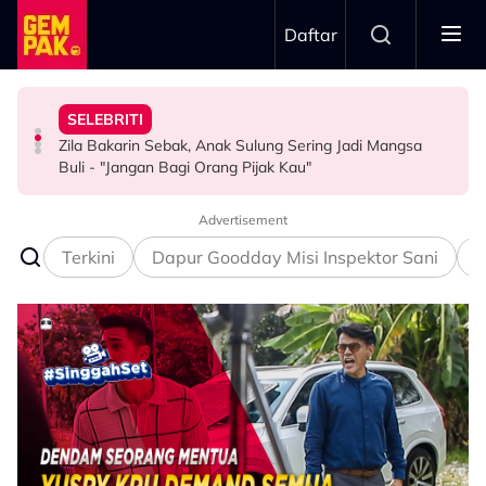
Skip to main content
Daftar
Kau Ini Nak Kena…”
Rahman
Kesabaran Fasha Sandha Makin ‘Tipis’ - “Orang Macam
“Saya Ingat Sudah Mati”
SELEBRITI
“Kalau Dulu, Masa Mandi Selalu Nampak…” - Zoey
Dakwa Pelakon Tak Serik Datang Lewat Ke Set,
Pemain Bola Sepak Kongsi Detik Cemas Dipanah Petir -
Zila Bakarin Sebak, Anak Sulung Sering Jadi Mangsa
HIBURAN
HIBURAN
BOLA SEPAK
Buli - "Jangan Bagi Orang Pijak Kau"
Advertisement
Terkini
Dapur Goodday Misi Inspektor Sani