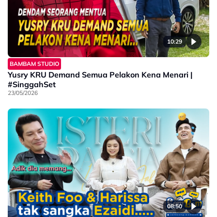
10:29
BAMBAM STUDIO
Yusry KRU Demand Semua Pelakon Kena Menari |
#SinggahSet
23/05/2026
08:50