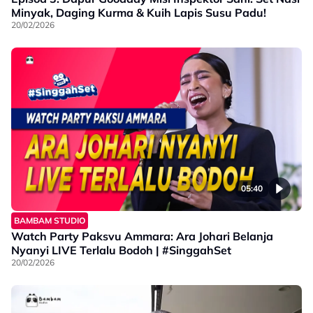
Minyak, Daging Kurma & Kuih Lapis Susu Padu!
20/02/2026
05:40
BAMBAM STUDIO
Watch Party Paksvu Ammara: Ara Johari Belanja
Nyanyi LIVE Terlalu Bodoh | #SinggahSet
20/02/2026