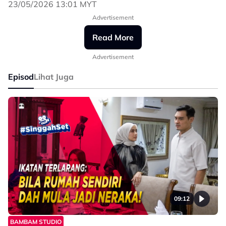
Jom usha DENDAM SEORANG MENTUA
23/05/2026 13:01 MYT
Lakonan unggul Tracie Sinidol, Hariz Hamdan, Datuk
Advertisement
Yusry Abdul Halim, Dato' Aaron Aziz, Intan Ladyana,
Chacha Maembong dan ramai lagi pelakon hebat🔥
Read More
Setiap Isnin - Jumaat, 6 petang di Astro Prima hanya
Advertisement
dengan Astro One atau aplikasi sooka.
Episod
Lihat Juga
Nikmati Netflix bersama Astro One dari RM74.90/bln -
lengkap dengan 90+ saluran dan BONUS 4 saluran
Blockbuster.
#DendamSeorangMentua #BamBamStudios
09:12
BAMBAM STUDIO