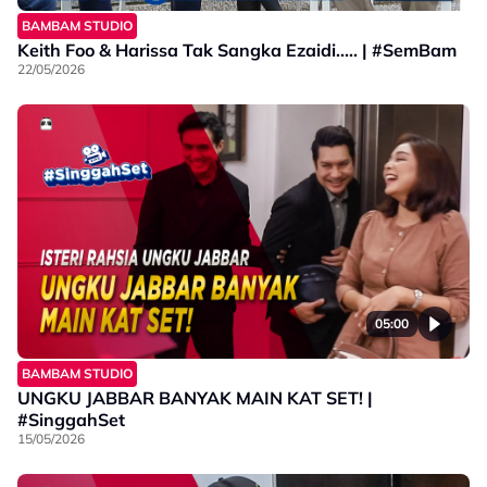
BAMBAM STUDIO
Keith Foo & Harissa Tak Sangka Ezaidi..... | #SemBam
22/05/2026
05:00
BAMBAM STUDIO
UNGKU JABBAR BANYAK MAIN KAT SET! |
#SinggahSet
15/05/2026