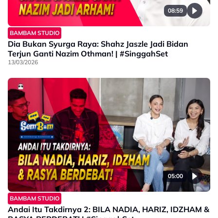
08:59
BAMBAM STUDIO
Dia Bukan Syurga Raya: Shahz Jaszle Jadi Bidan
Terjun Ganti Nazim Othman! | #SinggahSet
13/03/2026
05:00
BAMBAM STUDIO
Andai Itu Takdirnya 2: BILA NADIA, HARIZ, IDZHAM &