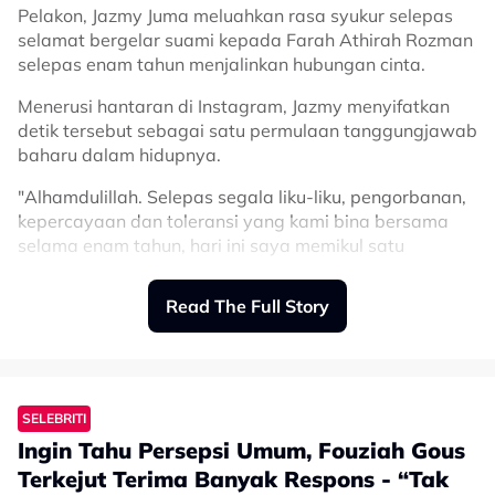
Pelakon, Jazmy Juma meluahkan rasa syukur selepas
selamat bergelar suami kepada Farah Athirah Rozman
selepas enam tahun menjalinkan hubungan cinta.
Menerusi hantaran di Instagram, Jazmy menyifatkan
detik tersebut sebagai satu permulaan tanggungjawab
baharu dalam hidupnya.
"Alhamdulillah. Selepas segala liku-liku, pengorbanan,
kepercayaan dan toleransi yang kami bina bersama
selama enam tahun, hari ini saya memikul satu
tanggungjawab baharu sebagai seorang suami.
Read The Full Story
"Perjalanan ini mengajar saya bahawa masih banyak
lagi pengajaran dan pengalaman yang akan kami lalui
bersama. Semoga setiap ujian dan setiap kebahagiaan
yang mendatang menjadi kekuatan buat kami berdua
dalam membina rumah tangga yang diredai Allah,"
SELEBRITI
tulisnya.
Ingin Tahu Persepsi Umum, Fouziah Gous
Dalam perkongsian sama, Jazmy turut menitipkan
Terkejut Terima Banyak Respons - “Tak