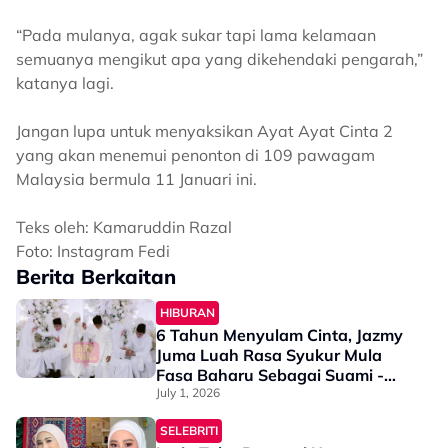
“Pada mulanya, agak sukar tapi lama kelamaan
semuanya mengikut apa yang dikehendaki pengarah,”
katanya lagi.
Jangan lupa untuk menyaksikan Ayat Ayat Cinta 2
yang akan menemui penonton di 109 pawagam
Malaysia bermula 11 Januari ini.
Teks oleh: Kamaruddin Razal
Foto: Instagram Fedi
Berita Berkaitan
HIBURAN
6 Tahun Menyulam Cinta, Jazmy
Juma Luah Rasa Syukur Mula
Fasa Baharu Sebagai Suami -
“Terima Kasih Kerana…”
July 1, 2026
SELEBRITI