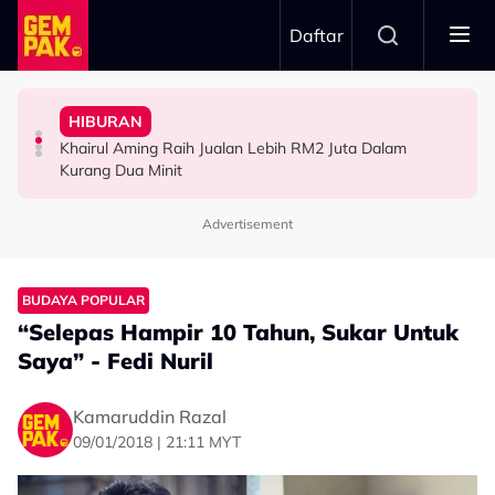
Skip to main content
Daftar
Hari…”
“Waktu Itu Aku Tiada, Pergi Nepal Naik Gunung 10
- Noraniza Idris
Jangan Terlalu Campuri Urusan Rumah Tangga Anak
HIBURAN
Imran Aqil Kongsi Detik Sukar Isteri Ketika Berpantang -
“Ada Yang Datang Menyapa, Teresak-Esak Menangis…”
“Biarlah Mereka Yang Pilih” - Jinggo Nasihat Ibu Bapa
Khairul Aming Raih Jualan Lebih RM2 Juta Dalam
HIBURAN
HIBURAN
SELEBRITI
Kurang Dua Minit
Advertisement
BUDAYA POPULAR
“Selepas Hampir 10 Tahun, Sukar Untuk
Saya” - Fedi Nuril
Kamaruddin Razal
09/01/2018 | 21:11 MYT