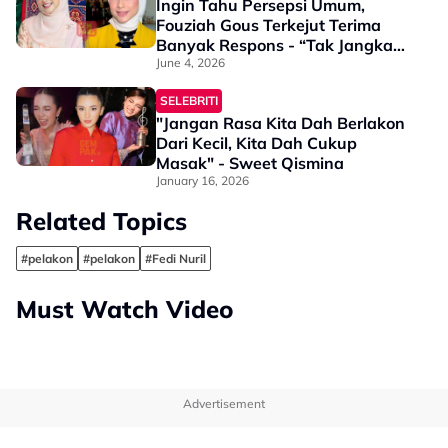
Ingin Tahu Persepsi Umum,
Fouziah Gous Terkejut Terima
Banyak Respons - “Tak Jangka
Korang Balas Dengan
June 4, 2026
Pandangan Saya ‘Artis’ Tapi…”
SELEBRITI
"Jangan Rasa Kita Dah Berlakon
Dari Kecil, Kita Dah Cukup
Masak" - Sweet Qismina
January 16, 2026
Related Topics
#pelakon
#pelakon
#Fedi Nuril
Must Watch Video
Advertisement