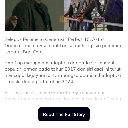
Aiman Hakim, Siti Saleha, Razib Salimin, Whulandary
Herman, Melissa Campbell dan Alvin Chong.
Bad Cop
merupakan adaptasi daripada siri jenayah
popular Jerman pada tahun 2017 dan siri asal ini turut
mencapai kejayaan antarabangsa apabila diadaptasi
produksi India pada tahun 2024.
Selepas fenomena Generasi : Perfect 10, Astro
Originals mempersembahkan sebuah lagi siri premium
Related Topics
terbaru, Bad Cop.
Bad Cop merupakan adaptasi daripada siri jenayah
#Bad Cop
#Tony Eusoff
#Astro Originals
popular Jerman pada tahun 2017 dan siri asal ini turut
mencapai kejayaan antarabangsa apabila diadaptasi
produksi India pada tahun 2024.
Siri terbitan Astro Shaw ini diterajui showrunner
Kavivarmen Vigneswaran, dan diarahkan Jason Chong
yang membawa sentuhan visual dan penceritaan
premium yang menjadi identiti Astro Original.
Read The Full Story
Menurut Penerbit Eksekutif Bad Cop merangkap Ketua