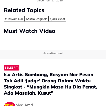
Originals
December 17, 2025
Related Topics
#Rosyam Nor
#Astro Originals
#Jack Yusof
Must Watch Video
Advertisement
SELEBRITI
Isu Artis Sombong, Rosyam Nor Pesan
Tak Adil ‘Judge’ Orang Dalam Waktu
Singkat - “Mungkin Masa Itu Dia Penat,
Ada Masalah, Kusut”
Mya Amri