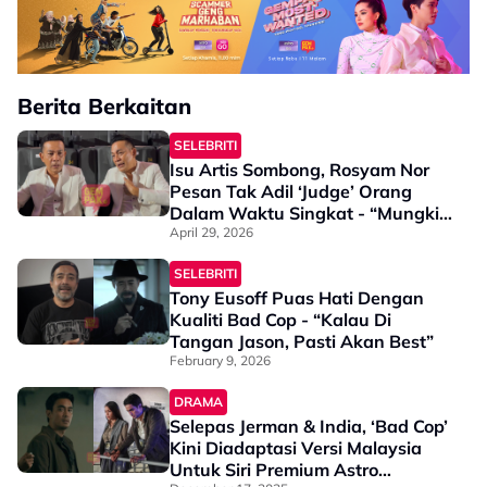
Berita Berkaitan
SELEBRITI
Isu Artis Sombong, Rosyam Nor
Pesan Tak Adil ‘Judge’ Orang
Dalam Waktu Singkat - “Mungkin
Masa Itu Dia Penat, Ada
April 29, 2026
Masalah, Kusut”
SELEBRITI
Tony Eusoff Puas Hati Dengan
Kualiti Bad Cop - “Kalau Di
Tangan Jason, Pasti Akan Best”
February 9, 2026
DRAMA
Selepas Jerman & India, ‘Bad Cop’
Kini Diadaptasi Versi Malaysia
Untuk Siri Premium Astro