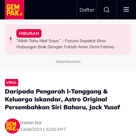
Skip to main content
Daftar
Sejadah & Teman Solat
Masing-Masing”
Younarae Kongsi Sikap Suami, Sentiasa Bentang
Kimiey & Qilo Reda - “Semuanya Dah Tertulis”
Dengan Hati Terbuka - “Kami Hormat Pendapat
HIBURAN
“Benda Kecil Je, Tapi Dah 7 Tahun…” – Maryam
Big Stage Rocketfuel: Terkandas Di Separuh Akhir, Aliff
Penampilan Di KLFW Dikritik, Aisha Retno Terima
“Allah Tahu Niat Saya,” - Fazura Sepakat Bina
VIRAL
HIBURAN
HIBURAN
Hubungan Baik Dengan Fattah Amin Demi Fatima
Advertisement
VIRAL
Daripada Pengarah I-Tanggang &
Keluarga Iskandar, Astro Original
Persembahkan Siri Baharu, Jack Yusof
Izwan Isa
13/06/2023 | 22:50 MYT