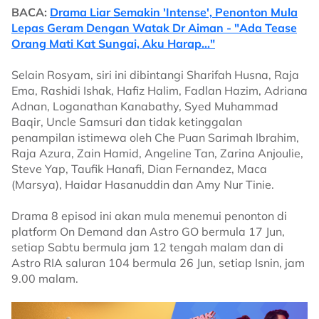
BACA:
Drama Liar Semakin 'Intense', Penonton Mula
Lepas Geram Dengan Watak Dr Aiman - "Ada Tease
Orang Mati Kat Sungai, Aku Harap..."
Selain Rosyam, siri ini dibintangi Sharifah Husna, Raja
Ema, Rashidi Ishak, Hafiz Halim, Fadlan Hazim, Adriana
Adnan, Loganathan Kanabathy, Syed Muhammad
Baqir, Uncle Samsuri dan tidak ketinggalan
penampilan istimewa oleh Che Puan Sarimah Ibrahim,
Raja Azura, Zain Hamid, Angeline Tan, Zarina Anjoulie,
Steve Yap, Taufik Hanafi, Dian Fernandez, Maca
(Marsya), Haidar Hasanuddin dan Amy Nur Tinie.
Drama 8 episod ini akan mula menemui penonton di
platform On Demand dan Astro GO bermula 17 Jun,
setiap Sabtu bermula jam 12 tengah malam dan di
Astro RIA saluran 104 bermula 26 Jun, setiap Isnin, jam
9.00 malam.