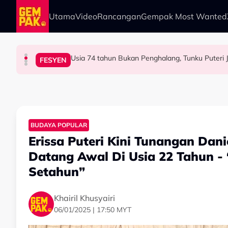
Skip to main content
Utama
Video
Rancangan
Gempak Most Wanted
HIBURAN
BERITA
HIBURAN
FESYEN
Tertelan Serpihan Lidi Sate, Wanita Saman Singa
“Saya Memang Suka Gaya Streetwear…” - Eza
Permintaan Aneh Jared Leto Di Lokasi, Minta
BUDAYA POPULAR
Erissa Puteri Kini Tunangan Dan
Datang Awal Di Usia 22 Tahun -
Setahun”
Khairil Khusyairi
06/01/2025 | 17:50 MYT