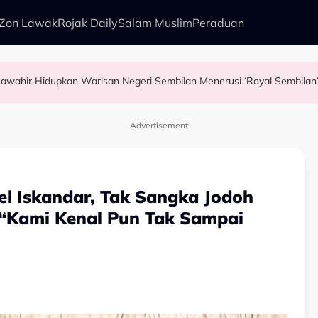
Zon Lawak
Rojak Daily
Salam Muslim
Peraduan
Usia 74 tahun Bukan Penghalang, Tunku Puteri Jawahir Hidupkan Warisan Negeri Sembilan Menerusi ‘Royal Sembila
pore Airlines
idi Aziz
 Nelayan Tangkap Ikan Segar Setiap Hari
Advertisement
iel Iskandar, Tak Sangka Jodoh
 “Kami Kenal Pun Tak Sampai