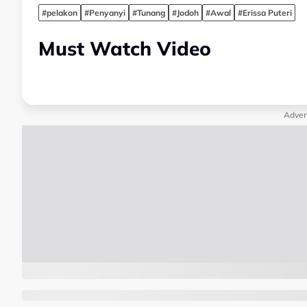
#pelakon
#Penyanyi
#Tunang
#Jodoh
#Awal
#Erissa Puteri
Must Watch Video
Adver