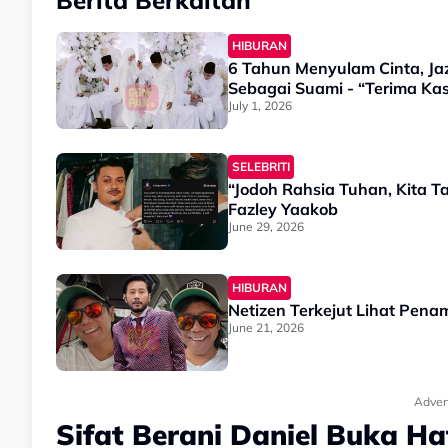
Berita Berkaitan
HIBURAN
6 Tahun Menyulam Cinta, J
Sebagai Suami - “Terima Ka
July 1, 2026
SELEBRITI
“Jodoh Rahsia Tuhan, Kita T
Fazley Yaakob
June 29, 2026
HIBURAN
Netizen Terkejut Lihat Penam
June 21, 2026
Adver
Sifat Berani Daniel Buka Ha