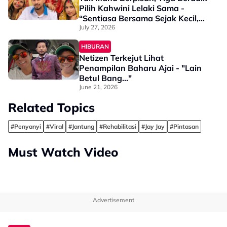
Pilih Kahwini Lelaki Sama -
“Sentiasa Bersama Sejak Kecil,
Tak Dapat Bayangkan Hidup
July 27, 2026
Berjauhan”
HIBURAN
Netizen Terkejut Lihat
Penampilan Baharu Ajai - "Lain
Betul Bang..."
June 21, 2026
Related Topics
#Penyanyi
#Viral
#Jantung
#Rehabilitasi
#Jay Jay
#Pintasan
Must Watch Video
Advertisement