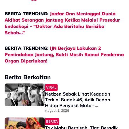
BERITA TRENDING:
Jaafar Onn Meninggal Dunia
Akibat Serangan Jantung Ketika Melalui Prosedur
Endoskopi - “Doktor Ada Beritahu Berisiko
Sebab…”
BERITA TRENDING:
IJN Berjaya Lakukan 2
Pemindahan Jantung, Bukti Masih Ramai Penderma
Organ Diperlukan!
Berita Berkaitan
VIRAL
Netizen Sebak Lihat Keadaan
Terkini Budak 46, Adik Dedah
Hidap Penyakit Mata -
“Penglihatan Dia Memang Slowly
August 1, 2026
Makin Tak Nampak…”
BERITA
Tak Mahu Berpisah, Tiga Beradik