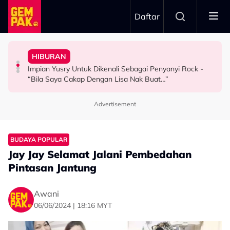
Skip to main content
Daftar
Hubungan Sebenar Dengan Idris Khan
Untuk…” - Shila Amzah
HIBURAN
Ramai Masih Bujang Bukan Kerana Memilih Tetapi...
Ramai Sangka Adik-Beradik, Ali Reza Akhirnya Dedah
“Ramai Pihak Dekati Saya, Jaclyn Victor & Ning Baizura
Impian Yusry Untuk Dikenali Sebagai Penyanyi Rock -
GAYA HIDUP
HIBURAN
HIBURAN
“Bila Saya Cakap Dengan Lisa Nak Buat…”
Advertisement
BUDAYA POPULAR
Jay Jay Selamat Jalani Pembedahan
Pintasan Jantung
Awani
06/06/2024 | 18:16 MYT