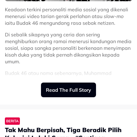
Keadaan terkini personaliti media sosial yang dikenali
menerusi video tarian gerak perlahan atau
slow-mo
iaitu Budak 46 mengundang rasa sebak netizen.
Di sebalik sikapnya yang ceria dan sering
menghiburkan orang ramai menerusi kandungan media
sosial, siapa sangka personaliti berkenaan menyimpan
kisah duka yang tidak pernah dikongsikan kepada
umum.
Budak 46 atau nama sebenarnya, Muhammad
Ammarzulkha, difahamkan menghidap retinitis
pigmentosa, iaitu sejenis penyakit mata yang boleh
Read The Full Story
menyebabkan penglihatan merosot secara beransur-
ansur.
Perkara itu didedahkan oleh adiknya, Cuna, menerusi
ruangan komen pada video terbaharu yang dimuat
BERITA
naik di TikTok.
Tak Mahu Berpisah, Tiga Beradik Pilih
Menurut Cuna, abangnya kini berdepan masalah