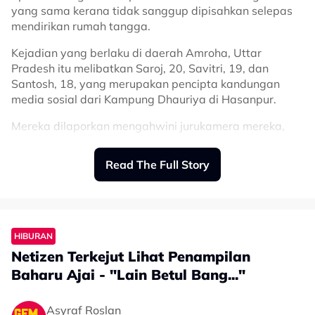
♬ original sound - alinakaymusic
yang sama kerana tidak sanggup dipisahkan selepas
mendirikan rumah tangga.
Kejadian yang berlaku di daerah Amroha, Uttar
Pradesh itu melibatkan Saroj, 20, Savitri, 19, dan
Santosh, 18, yang merupakan pencipta kandungan
media sosial dari Kampung Dhauriya di Hasanpur.
Mereka dilaporkan mengahwini jurukamera mereka,
Vikas, dalam satu upacara di Kuil Chamunda Mata
pada 17 Julai lalu.
Read The Full Story
Rakaman majlis tersebut mula tular baru-baru ini,
sekali gus mengundang pelbagai reaksi termasuk
bantahan daripada beberapa pertubuhan Hindu.
HIBURAN
Dalam video berkenaan, Vikas dilihat menyapukan
Netizen Terkejut Lihat Penampilan
sindoor atau serbuk merah pada dahi setiap pengantin
perempuan selepas mereka selesai menjalani upacara
Baharu Ajai - "Lain Betul Bang..."
Perkongsian tersebut nyata menyentuh hati netizen
perkahwinan mengikut adat Hindu.
yang selama ini mengenali Budak 46 sebagai seorang
Asyraf Roslan
individu yang sentiasa menghiburkan.
Tiada ahli keluarga daripada kedua-dua pihak dilihat