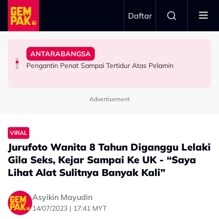
Skip to main content
Daftar
Allahyarham Kamarool Yusoff
Doktor
Anjing - “5 Kali Juga Saya…”
Sangka Itu Antara Pertemuan Terakhir Bersama
ANTARABANGSA
Bawa Anak Ke Klinik, Syasya Rizal Terkejut Dikenali
Stacy Kongsi Pernah Berdepan Detik Cemas Digigit
“Cik Man, Kurangkanlah Merokok” – Azhan Rani Tak
Pengantin Penat Sampai Tertidur Atas Pelamin
HIBURAN
SELEBRITI
HIBURAN
Advertisement
VIRAL
Jurufoto Wanita 8 Tahun Diganggu Lelaki
Gila Seks, Kejar Sampai Ke UK - “Saya
Lihat Alat Sulitnya Banyak Kali”
Asyikin Mayudin
14/07/2023 | 17:41 MYT