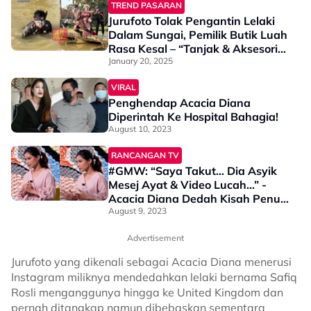
TREND PASARAN
Jurufoto Tolak Pengantin Lelaki
Dalam Sungai, Pemilik Butik Luah
Rasa Kesal – “Tanjak & Aksesori
Semua Tak Boleh Kena Air”
January 20, 2025
VIRAL
Penghendap Acacia Diana
Diperintah Ke Hospital Bahagia!
August 10, 2023
RANCANGAN TV
#GMW: “Saya Takut… Dia Asyik
Mesej Ayat & Video Lucah…” -
Acacia Diana Dedah Kisah Penuh
Diganggu Lelaki Gila Seks
August 9, 2023
Advertisement
Jurufoto yang dikenali sebagai Acacia Diana menerusi
Instagram miliknya mendedahkan lelaki bernama Safiq
Rosli menganggunya hingga ke United Kingdom dan
pernah ditangkap namun dibebaskan sementara