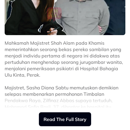
Pemilik tersebut turut mempersoalkan tindakan
jurugambar tersebut sekaligus menyatakan pakaian
dan aksesori pengantin tersebut akan rosak apabila
terkena air.
Difahamkan pemilik tersebut turut memaklumkan
Mahkamah Majistret Shah Alam pada Khamis
busana pengantin tersebut turut akan digunakan untuk
memerintahkan seorang bekas pereka sambilan yang
bakal pengantin pada minggu ini.
menjadi individu pertama di negara ini didakwa atas
“Kenapa abang kameraman buat macam
pertuduhan menghendap seorang jurugambar wanita,
menjalani pemeriksaan psikiatri di Hospital Bahagia
tu? Tu baju saya, rosak la tanjak basuh
Ulu Kinta, Perak.
macam tu, tanjak tak boleh kena air.
Aksesori tak boleh kena air. Aksesori
Majistret, Sasha Diana Sabtu memutuskan demikian
selepas membenarkan permohonan Timbalan
semua tu, Allahu,” tulisnya.
Pendakwa Raya, Zilfinaz Abbas supaya tertuduh,
Tampil Mohon Maaf
Mohamad Safiq Rosli, 37, dihantar ke hospital itu
mengikut Seksyen 342 Kanun Tatacara Jenayah (CPC).
Difahamkan, jurugambar tersebut juga telah tampil
Read The Full Story
memohon maaf kepada pemilik butik pakaian
Semasa prosiding, Mohamad Safiq yang memakai