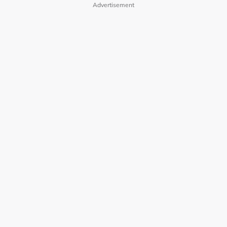
Advertisement
Polisi Privasi
Terma Pengguna