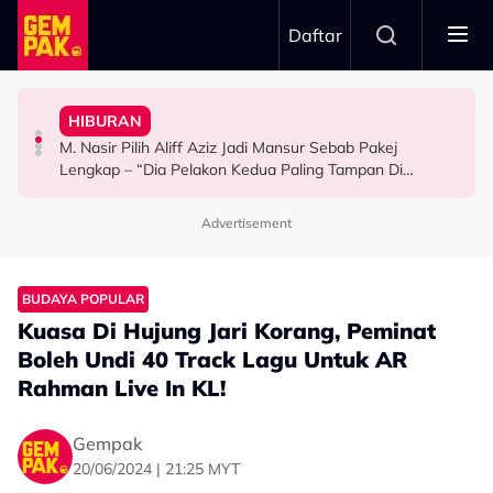
Skip to main content
Daftar
Mansur & Liu
“Bila Saya Cakap Dengan Lisa Nak Buat…”
HIBURAN
M. Nasir Pilih Aliff Aziz, Melinda Dadew Hidupkan Kisah
Ramai Masih Bujang Bukan Kerana Memilih Tetapi...
Impian Yusry Untuk Dikenali Sebagai Penyanyi Rock -
M. Nasir Pilih Aliff Aziz Jadi Mansur Sebab Pakej
HIBURAN
GAYA HIDUP
HIBURAN
Lengkap – “Dia Pelakon Kedua Paling Tampan Di
Malaysia”
Advertisement
BUDAYA POPULAR
Kuasa Di Hujung Jari Korang, Peminat
Boleh Undi 40 Track Lagu Untuk AR
Rahman Live In KL!
Gempak
20/06/2024 | 21:25 MYT