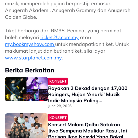
muzik, memperoleh pujian berprestij termasuk
Anugerah Akademi, Anugerah Grammy dan Anugerah
Golden Globe.
Tiket berharga dari RM98. Peminat yang berminat
boleh melayari
ticket2U.com.my
atau
my.bookmyshow.com
untuk mendapatkan tiket. Untuk
maklumat lanjut dan butiran tiket, sila layari
www.starplanet.com.my
.
Berita Berkaitan
KONSERT
Rayakan 2 Dekad dengan 17,000
Raingers, Hujan ‘Anarki’ Muzik
Indie Malaysia Paling
Berpengaruh Dekad Ini
June 28, 2026
KONSERT
Konsert Malam Qolbu Satukan
Jiwa Sempena Maulidur Rasul, Ini
Barisan Ikon Nasyid Yang Bakal