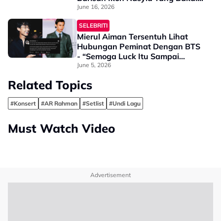
Membuat Persembahan
June 16, 2026
SELEBRITI
Mierul Aiman Tersentuh Lihat
Hubungan Peminat Dengan BTS
- “Semoga Luck Itu Sampai
Kepada Yang Betul Menghargai
June 5, 2026
Muzik Mereka”
Related Topics
#Konsert
#AR Rahman
#Setlist
#Undi Lagu
Must Watch Video
Advertisement