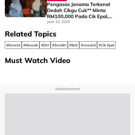
Pengasas Jenama Terkenal
Dedah Cikgu Cuk** Minta
RM100,000 Pada Cik Epal,
Dakwa Terlibat Kes Pemalsuan
June 10, 2026
Dokumen - “Peguam Dia Sendiri
Related Topics
Pun Kena…”
#Kereta
#Mewah
#Diri
#Sendiri
#Beli
#reward
#Cik Epal
Must Watch Video
Advertisement