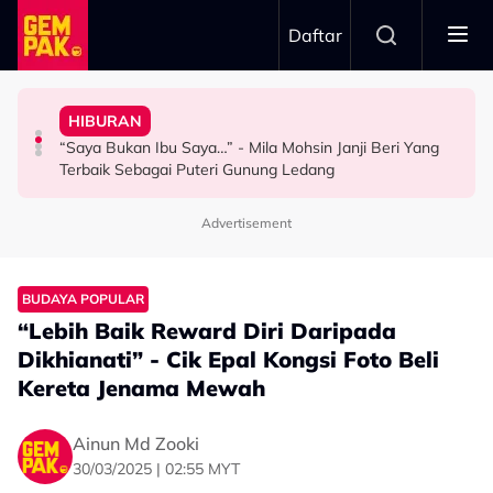
Skip to main content
Daftar
Ada Kekuatan Untuk…”
Doktor
"Saya Memang Tak Boleh Duduk Diam"
Jadi ‘Support’ Sistem Paling Kuat - “Tak Semua Orang
HIBURAN
Bawa Anak Ke Klinik, Syasya Rizal Terkejut Dikenali
Ezzanie Jasny Tak Sempat Berehat Sejak Awal Tahun -
Lalui Fasa Sukar, Syida Melvin Sebak, Syukur Keluarga
“Saya Bukan Ibu Saya…” - Mila Mohsin Janji Beri Yang
HIBURAN
HIBURAN
SELEBRITI
Terbaik Sebagai Puteri Gunung Ledang
Advertisement
BUDAYA POPULAR
“Lebih Baik Reward Diri Daripada
Dikhianati” - Cik Epal Kongsi Foto Beli
Kereta Jenama Mewah
Ainun Md Zooki
30/03/2025 | 02:55 MYT