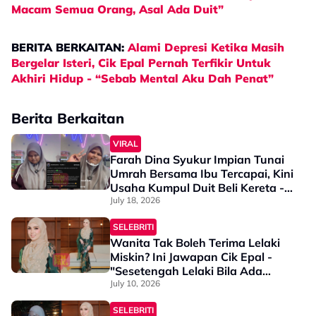
Macam Semua Orang, Asal Ada Duit”
BERITA BERKAITAN:
Alami Depresi Ketika Masih
Bergelar Isteri, Cik Epal Pernah Terfikir Untuk
Akhiri Hidup - “Sebab Mental Aku Dah Penat”
Berita Berkaitan
VIRAL
Farah Dina Syukur Impian Tunai
Umrah Bersama Ibu Tercapai, Kini
Usaha Kumpul Duit Beli Kereta -
“Nama Tak Boleh Buat Loan…”
July 18, 2026
SELEBRITI
Wanita Tak Boleh Terima Lelaki
Miskin? Ini Jawapan Cik Epal -
"Sesetengah Lelaki Bila Ada
Duit..."
July 10, 2026
SELEBRITI