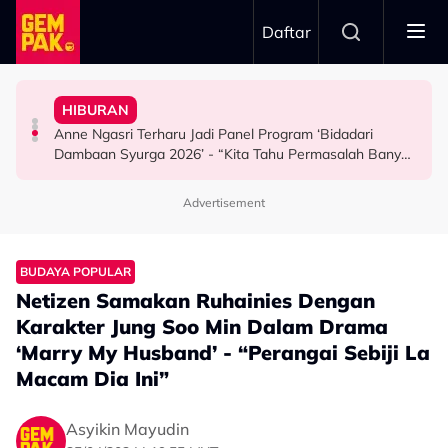
Skip to main content
Daftar
Kau Ini Nak Kena…”
Kesabaran Fasha Sandha Makin ‘Tipis’ - “Orang Macam
“Saya Ingat Sudah Mati”
HIBURAN
Dakwa Pelakon Tak Serik Datang Lewat Ke Set,
Pemain Bola Sepak Kongsi Detik Cemas Dipanah Petir -
"Orang Keji Orang Fitnah Itu Normal" - Azza Elite
Anne Ngasri Terharu Jadi Panel Program ‘Bidadari
HIBURAN
BOLA SEPAK
SELEBRITI
Dambaan Syurga 2026’ - “Kita Tahu Permasalah Banyak
Berkaitan Emosi…”
Advertisement
BUDAYA POPULAR
Netizen Samakan Ruhainies Dengan
Karakter Jung Soo Min Dalam Drama
‘Marry My Husband’ - “Perangai Sebiji La
Macam Dia Ini”
Asyikin Mayudin