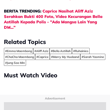
BERITA TRENDING:
Caprice Nasihat Aliff Aziz
Serahkan Bukti 400 Foto, Video Kecurangan Bella
Astillah Kepada Polis - "Ada Mangsa Lain Yang
DM..."
Related Topics
#Emma Maembong
#Aliff Aziz
#Bella Astillah
#Ruhainies
#ChaCha Maembong
#Caprice
#Marry My Husband
#Sarah Yasmine
#Jung Soo Min
Must Watch Video
Advertisement