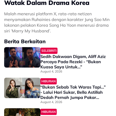
Watak Dalam Drama Korea
Malah menerusi platform X, rata-rata netizen
menyamakan Ruhainies dengan karakter Jung Soo Min
lakonan pelakon Korea Song Ha Yoon menerusi drama
siri ‘Marry My Husband’.
Berita Berkaitan
SELEBRITI
Sedih Dakwaan Digam, Aliff Aziz
Percaya Pada Rezeki - “Bukan
Kuasa Saya Untuk…”
August 4, 2026
HIBURAN
“Bukan Sebab Tak Waras Tapi...”
- Lalui Hari Sukar, Bella Astillah
Dedah Pernah Jumpa Pakar
Psikiatri
August 4, 2026
HIBURAN