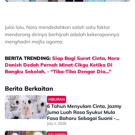
Julai lalu, Nora mendedahkan salah satu faktor
mendorong dirinya berhijrah adalah kekerapannya
menghadiri majlis agama.
BERITA TRENDING:
Siap Bagi Surat Cinta, Nora
Danish Dedah Pernah Minat Cikgu Ketika Di
Bangku Sekolah, - “Tiba-Tiba Dengar Dia…”
Berita Berkaitan
HIBURAN
6 Tahun Menyulam Cinta, Jazmy
Juma Luah Rasa Syukur Mula
Fasa Baharu Sebagai Suami -
“Terima Kasih Kerana…”
July 1, 2026
SELEBRITI