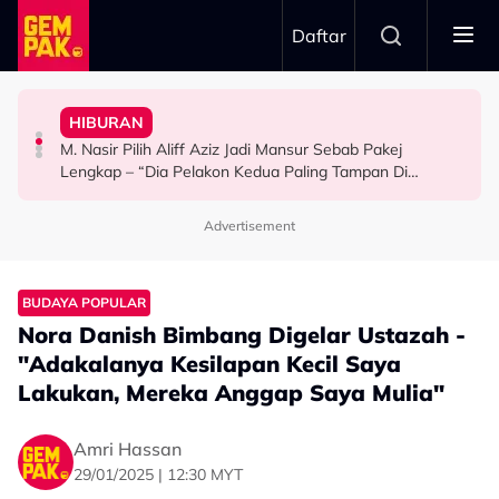
Skip to main content
Daftar
Mansur & Liu
“Bila Saya Cakap Dengan Lisa Nak Buat…”
HIBURAN
M. Nasir Pilih Aliff Aziz, Melinda Dadew Hidupkan Kisah
Ramai Masih Bujang Bukan Kerana Memilih Tetapi...
Impian Yusry Untuk Dikenali Sebagai Penyanyi Rock -
M. Nasir Pilih Aliff Aziz Jadi Mansur Sebab Pakej
HIBURAN
GAYA HIDUP
HIBURAN
Lengkap – “Dia Pelakon Kedua Paling Tampan Di
Malaysia”
Advertisement
BUDAYA POPULAR
Nora Danish Bimbang Digelar Ustazah -
"Adakalanya Kesilapan Kecil Saya
Lakukan, Mereka Anggap Saya Mulia"
Amri Hassan
29/01/2025 | 12:30 MYT