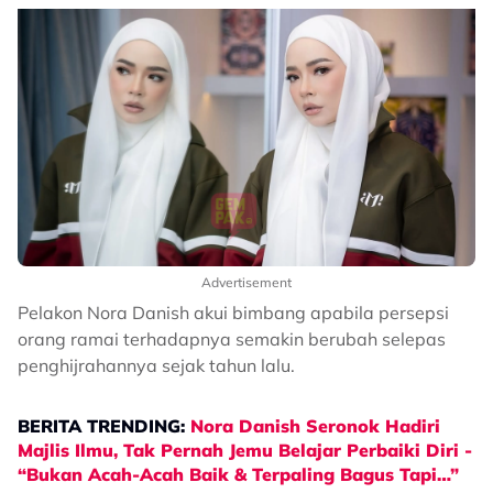
Advertisement
Pelakon Nora Danish akui bimbang apabila persepsi
orang ramai terhadapnya semakin berubah selepas
penghijrahannya sejak tahun lalu.
BERITA TRENDING:
Nora Danish Seronok Hadiri
Majlis Ilmu, Tak Pernah Jemu Belajar Perbaiki Diri -
“Bukan Acah-Acah Baik & Terpaling Bagus Tapi…”