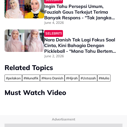
Ingin Tahu Persepsi Umum,
Fouziah Gous Terkejut Terima
Banyak Respons - “Tak Jangka
Korang Balas Dengan
June 4, 2026
Pandangan Saya ‘Artis’ Tapi…”
SELEBRITI
Nora Danish Tak Lagi Fokus Soal
Cinta, Kini Bahagia Dengan
Pickleball - “Mana Tahu Bertemu
Jodoh Di Court”
June 2, 2026
Related Topics
#pelakon
#Munafik
#Nora Danish
#Hijrah
#Ustazah
#Mulia
Must Watch Video
Advertisement