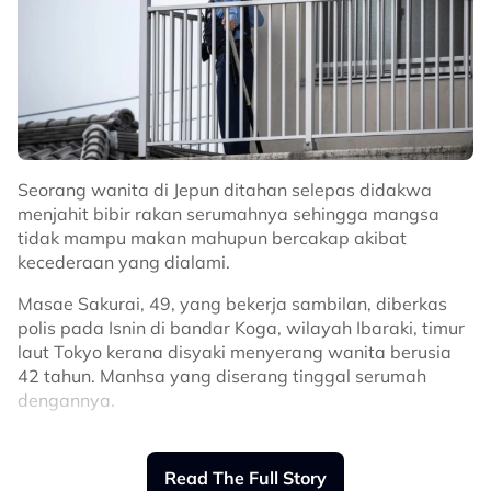
Seorang wanita di Jepun ditahan selepas didakwa
menjahit bibir rakan serumahnya sehingga mangsa
tidak mampu makan mahupun bercakap akibat
kecederaan yang dialami.
Masae Sakurai, 49, yang bekerja sambilan, diberkas
polis pada Isnin di bandar Koga, wilayah Ibaraki, timur
laut Tokyo kerana disyaki menyerang wanita berusia
42 tahun. Manhsa yang diserang tinggal serumah
dengannya.
Menurut polis, kejadian dipercayai berlaku kira-kira jam
1.30 tengah hari pada 29 Jun lalu apabila Sakurai
Read The Full Story
didakwa menggunakan jarum dan benang untuk