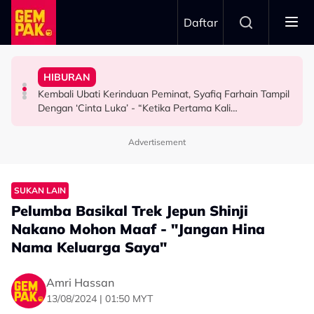
Skip to main content
Daftar
Pertama & Momen Sangat Bererti…”
Malaysia”
Pesawat Mendarat - “Boleh Jadi Itu Pengalaman
Mansur & Liu
Lengkap – “Dia Pelakon Kedua Paling Tampan Di
HIBURAN
Atta Halilintar Tegur Individu Perlekeh Orang Rakam
M. Nasir Pilih Aliff Aziz, Melinda Dadew Hidupkan Kisah
M. Nasir Pilih Aliff Aziz Jadi Mansur Sebab Pakej
Kembali Ubati Kerinduan Peminat, Syafiq Farhain Tampil
SELEBRITI
HIBURAN
HIBURAN
Dengan ‘Cinta Luka’ - “Ketika Pertama Kali
Mendengar…”
Advertisement
SUKAN LAIN
Pelumba Basikal Trek Jepun Shinji
Nakano Mohon Maaf - "Jangan Hina
Nama Keluarga Saya"
Amri Hassan
13/08/2024 | 01:50 MYT