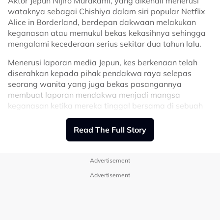
Aktor Jepun Nijiro Murakami, yang dikenali menerusi
terutama sekali mak bapak dan mama, kerana tidak
wataknya sebagai Chishiya dalam siri popular Netflix
pernah putus-putus memberikan nasihat, doa dan
Alice in Borderland, berdepan dakwaan melakukan
sokongan sepanjang kami saling mengenali. Nasihat
keganasan atau memukul bekas kekasihnya sehingga
dan kasih sayang kalian menjadi kekuatan untuk kami
mengalami kecederaan serius sekitar dua tahun lalu.
terus memperbaiki diri dan menjadi insan yang lebih
baik daripada sebelumnya," ujarnya.
Menerusi laporan media Jepun, kes berkenaan telah
diserahkan kepada pihak pendakwa raya selepas
Berikut perkongsian penuh Jazmy Juma:
seorang wanita yang juga bekas pasangannya
membuat laporan mendakwa menjadi mangsa
keganasan ketika mereka tinggal bersama di sebuah
kediaman di Shibuya, Tokyo pada tahun 2024.
Read The Full Story
Advertisement
Advertisement