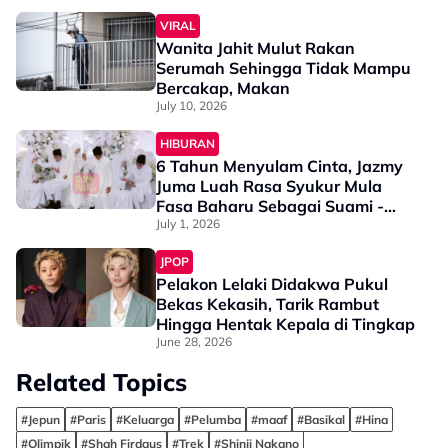
VIRAL
Wanita Jahit Mulut Rakan
Serumah Sehingga Tidak Mampu
Bercakap, Makan
July 10, 2026
HIBURAN
6 Tahun Menyulam Cinta, Jazmy
Juma Luah Rasa Syukur Mula
Fasa Baharu Sebagai Suami -
“Terima Kasih Kerana…”
July 1, 2026
JPOP
Pelakon Lelaki Didakwa Pukul
Bekas Kekasih, Tarik Rambut
Hingga Hentak Kepala di Tingkap
June 28, 2026
Related Topics
#Jepun
#Paris
#Keluarga
#Pelumba
#maaf
#Basikal
#Hina
#Olimpik
#Shah Firdaus
#Trek
#Shinji Nakano