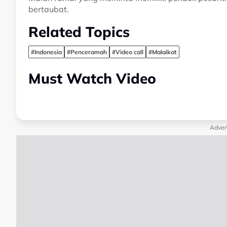
bertaubat.
Related Topics
#Indonesia
#Penceramah
#Video call
#Malaikat
Must Watch Video
Adver