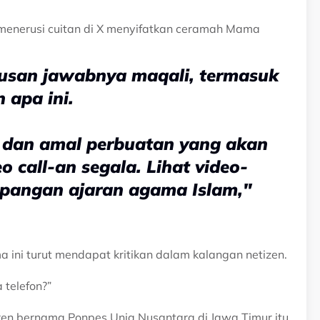
 menerusi cuitan di X menyifatkan ceramah Mama
rusan jawabnya maqali, termasuk
 apa ini.
n dan amal perbuatan yang akan
 call-an segala. Lihat video-
mpangan ajaran agama Islam,"
 ini turut mendapat kritikan dalam kalangan netizen.
 telefon?”
en bernama Ponpes Uniq Nusantara di Jawa Timur itu