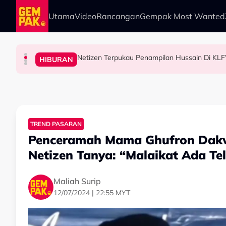
Skip to main content
Utama
Video
Rancangan
Gempak Most Wanted
Netizen Terpukau Penampilan Hussain Di KLF
HIBURAN
HIBURAN
HIBURAN
HIBURAN
A.Aida Selesa Hidup Solo, Tak 'Stress' Fikir S
Insiden Pemain Maut Disambar Petir, Diana 
Pertama Di Malaysia! KUDRAT 1968 Tampil Pe
TREND PASARAN
Penceramah Mama Ghufron Dakwa
Netizen Tanya: “Malaikat Ada Te
Maliah Surip
12/07/2024 | 22:55 MYT