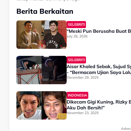
Berita Berkaitan
SELEBRITI
“Meski Pun Berusaha Buat B
July 26, 2026
SELEBRITI
Aisar Khaled Sebak, Sujud S
- “Bermacam Ujian Saya Lalui,
December 29, 2025
INDONESIA
Dikecam Gigi Kuning, Rizky Bil
Aku Dah Bersih!”
November 23, 2025
Adver