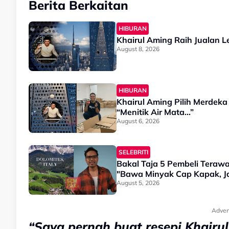
Berita Berkaitan
HIBURAN
Khairul Aming Raih Jualan 
August 8, 2026
HIBURAN
Khairul Aming Pilih Merdeka
“Menitik Air Mata…”
August 6, 2026
SELEBRITI
Bakal Taja 5 Pembeli Terawal
"Bawa Minyak Cap Kapak, Ja
August 5, 2026
Adver
“Saya pernah buat resepi Khair