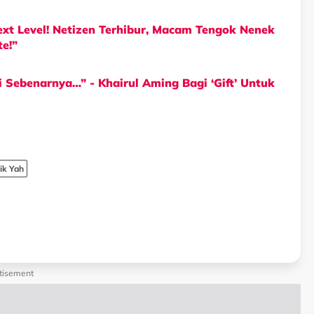
xt Level! Netizen Terhibur, Macam Tengok Nenek
e!”
i Sebenarnya…” - Khairul Aming Bagi ‘Gift’ Untuk
ik Yah
tisement