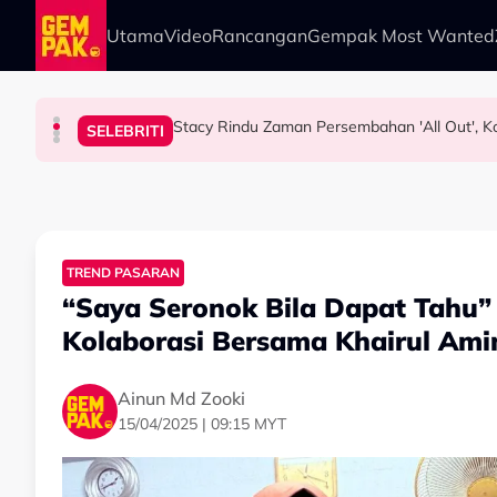
Skip to main content
Utama
Video
Rancangan
Gempak Most Wanted
Stacy Rindu Zaman Persembahan 'All Out', Kon
HIBURAN
SELEBRITI
HIBURAN
SELEBRITI
Pengarah Muzik, Komposer Sze Wan Meningga
Intan Najuwa Timang Anak Perempuan Kedua
Bukan Penyanyi Ego, Adzrin Adzhar 'Back-Up'
TREND PASARAN
“Saya Seronok Bila Dapat Tahu” 
Kolaborasi Bersama Khairul Ami
Ainun Md Zooki
15/04/2025 | 09:15 MYT