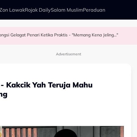
Zon Lawak
Rojak Daily
Salam Muslim
Peraduan
gsi Gelagat Penari Ketika Praktis - "Memang Kena Jeling..."
l Dunia, Misha Omar: “Goon Too Soon”
, Beri Nama…
 Awie - "Ini Namanya Penyanyi Yang..."
Advertisement
- Kakcik Yah Teruja Mahu
ng