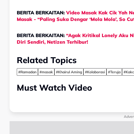
BERITA BERKAITAN:
Video Masak Kak Cik Yah Ne
Masak - “Paling Suka Dengar ‘Mola Mola’, So Cut
BERITA BERKAITAN:
“Agak Kritikal Lonely Aku N
Diri Sendiri, Netizen Terhibur!
Related Topics
#Ramadan
#masak
#Khairul Aming
#Kolaborasi
#Teruja
#Kakc
Must Watch Video
Adver