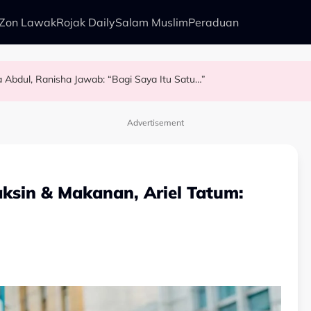
Zon Lawak
Rojak Daily
Salam Muslim
Peraduan
a Abdul, Ranisha Jawab: “Bagi Saya Itu Satu…”
f Speed 2026
n Kudrat 1968
Jayakan Babak ‘Single Take’ CHELOT - “Badan Koyak, Balut Terus Sa
Advertisement
aksin & Makanan, Ariel Tatum: