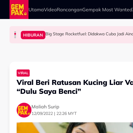
Skip to main content
Utama
Video
Rancangan
Gempak Most Wanted
Big Stage Rocketfuel: Didakwa Cuba Jadi Ain
HIBURAN
HIBURAN
HIBURAN
HIBURAN
TERBANG Bawa Legasi Rali Negara Ke Art O
Netizen Restu! Semua Tak Sabar Nak Saksika
Tak Guna ‘Stuntman’, Shukri Yahaya Cedera 
VIRAL
Viral Beri Ratusan Kucing Liar V
“Dulu Saya Benci”
Maliah Surip
12/09/2022 | 22:26 MYT