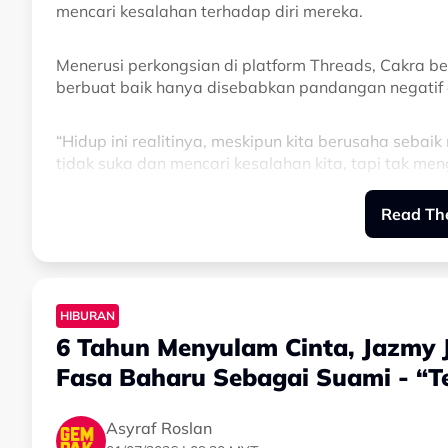
mencari kesalahan terhadap diri mereka.
Menerusi perkongsian di platform Threads, Cakra be
berbuat baik hanya disebabkan pandangan negatif d
“Hidup ini realitinya, meskipun kita berusaha sebai
tidak suka dan mencari kesalahan kita, tapi tak me
Read The
“Selagi kita tak merugikan siapa pun, jangan pernah
HIBURAN
6 Tahun Menyulam Cinta, Jazmy
Fasa Baharu Sebagai Suami - “T
Asyraf Roslan