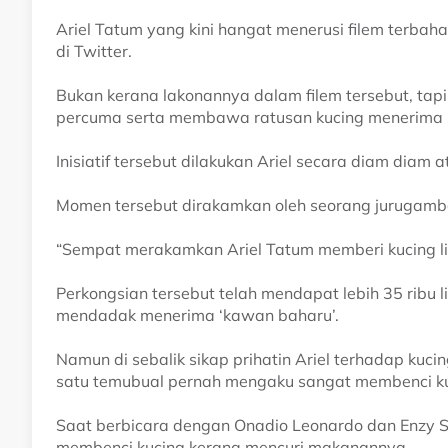
Ariel Tatum yang kini hangat menerusi filem terbah
di Twitter.
Bukan kerana lakonannya dalam filem tersebut, tap
percuma serta membawa ratusan kucing menerima su
Inisiatif tersebut dilakukan Ariel secara diam diam
Momen tersebut dirakamkan oleh seorang jurugamba
“Sempat merakamkan Ariel Tatum memberi kucing liar
Perkongsian tersebut telah mendapat lebih 35 ribu l
mendadak menerima ‘kawan baharu’.
Namun di sebalik sikap prihatin Ariel terhadap kuci
satu temubual pernah mengaku sangat membenci ku
Saat berbicara dengan Onadio Leonardo dan Enzy St
membenci kucing kerana mencuri makanannya.