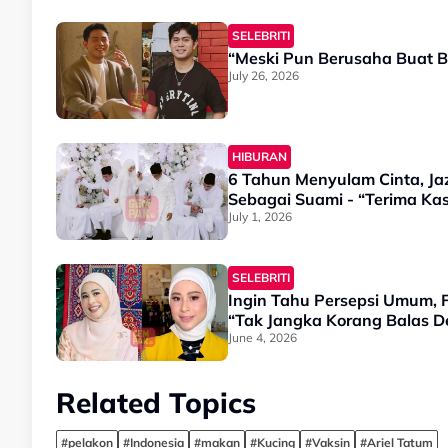
SELEBRITI
“Meski Pun Berusaha Buat B
July 26, 2026
HIBURAN
6 Tahun Menyulam Cinta, J
Sebagai Suami - “Terima Ka
July 1, 2026
SELEBRITI
Ingin Tahu Persepsi Umum, 
“Tak Jangka Korang Balas D
June 4, 2026
Related Topics
#pelakon
#Indonesia
#makan
#Kucing
#Vaksin
#Ariel Tatum