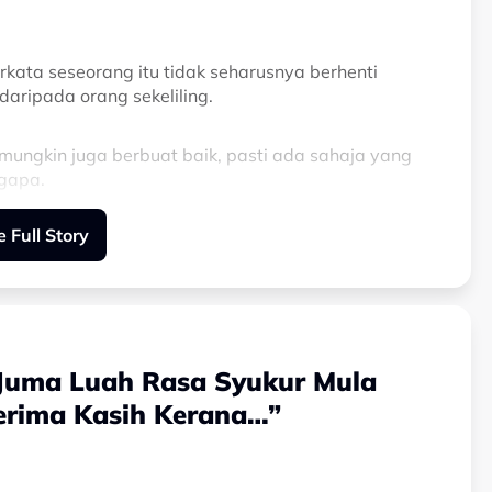
rkata seseorang itu tidak seharusnya berhenti
aripada orang sekeliling.
k mungkin juga berbuat baik, pasti ada sahaja yang
ngapa.
 Full Story
 lelah untuk berusaha berbuat baik,” pesannya.
 Juma Luah Rasa Syukur Mula
erima Kasih Kerana…”