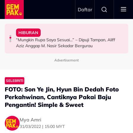
Skip to main content
Daftar
Penyingkiran Di Big Stage ALPHA
& Popular - “Saya Tak Mahu Main Perasaan Orang
Selamat, Kenang Jasa Selamatkan Daripada
HIBURAN
The Tomei Girls: Satu Wanita, Pelbagai Ekspresi
Iqbal Tolak Tawaran Gimik Bercinta Dengan Artis Cantik
Afiq Sky Hadiahkan Buah Tangan Buat Syafinaz
“Mungkin Rupa Saya Sesuai…” – Dipuji Tampan, Aliff
HIBURAN
HIBURAN
HIBURAN
Aziz Anggap M. Nasir Sekadar Bergurau
Advertisement
SELEBRITI
FOTO: Son Ye Jin, Hyun Bin Dedah Foto
Perkahwinan, Cantiknya Pakai Baju
Pengantin! Simple & Sweet
Mya Amri
31/03/2022 | 15:00 MYT