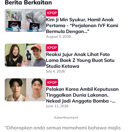
Berita Berkaitan
KPOP
Kim Ji Min Syukur, Hamil Anak
Pertama - “Perjalanan IVF Kami
Bermula Dengan…”
August 3, 2026
KPOP
Reaksi Jujur Anak Lihat Foto
Lama Baek Z Young Buat Satu
Studio Ketawa
July 4, 2026
KPOP
Pelakon Korea Ambil Keputusan
Tinggalkan Dunia Lakonan,
Nekad Jadi Anggota Bomba -
“Sebabnya Mudah, Saya Mahu…”
June 11, 2026
Advertisement
“Diharapkan anda semua memahami bahawa majlis