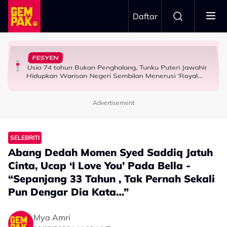
Skip to main content
Daftar
“Saya Memang Suka Gaya Streetwear…” - Ezaidi Aziz
Tangkap Ikan Segar Setiap Hari
Airlines
FESYEN
Permintaan Aneh Jared Leto Di Lokasi, Minta Nelayan
Tertelan Serpihan Lidi Sate, Wanita Saman Singapore
HIBURAN
Usia 74 tahun Bukan Penghalang, Tunku Puteri Jawahir
BERITA
HIBURAN
Hidupkan Warisan Negeri Sembilan Menerusi ‘Royal
Sembilan’
Advertisement
SELEBRITI
Abang Dedah Momen Syed Saddiq Jatuh
Cinta, Ucap ‘I Love You’ Pada Bella -
“Sepanjang 33 Tahun , Tak Pernah Sekali
Pun Dengar Dia Kata…”
Mya Amri