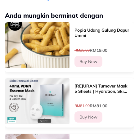
Anda mungkin berminat dengan
Popia Udang Gulung Dapur
Ummi
RM19.00
RM25.00
Buy Now
[REJURAN] Turnover Mask
5 Sheets | Hydration, Skin
Renewal, Soothing, Glow
RM81.00
RM81.00
Buy Now