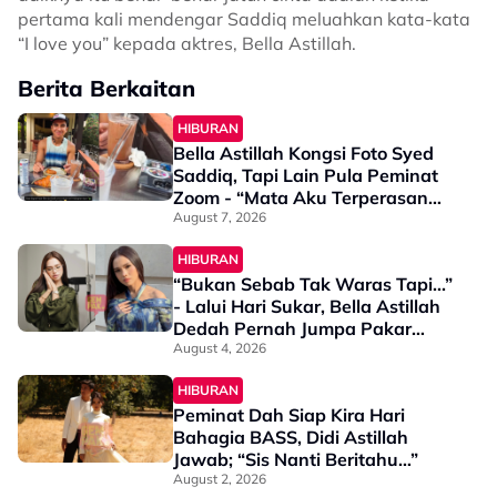
pertama kali mendengar Saddiq meluahkan kata-kata
“I love you” kepada aktres, Bella Astillah.
Berita Berkaitan
HIBURAN
Bella Astillah Kongsi Foto Syed
Saddiq, Tapi Lain Pula Peminat
Zoom - “Mata Aku Terperasan
Sesuatu…”
August 7, 2026
HIBURAN
“Bukan Sebab Tak Waras Tapi...”
- Lalui Hari Sukar, Bella Astillah
Dedah Pernah Jumpa Pakar
Psikiatri
August 4, 2026
HIBURAN
Peminat Dah Siap Kira Hari
Bahagia BASS, Didi Astillah
Jawab; “Sis Nanti Beritahu…”
August 2, 2026