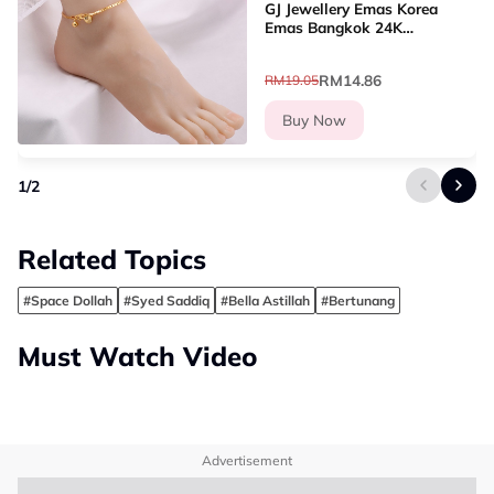
GJ Jewellery Emas Korea
Emas Bangkok 24K
Woman Anklet Daun/Jubin
Sliver Gold/Gila-gila Love
RM14.86
RM19.05
(26cm-27cm) GA-8
Buy Now
1
/
2
Related Topics
#Space Dollah
#Syed Saddiq
#Bella Astillah
#Bertunang
Must Watch Video
Advertisement