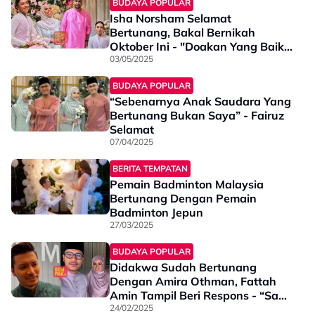
BUDAYA POPULAR
Isha Norsham Selamat
Bertunang, Bakal Bernikah
Oktober Ini - "Doakan Yang Baik-
Baik..."
03/05/2025
BUDAYA POPULAR
“Sebenarnya Anak Saudara Yang
Bertunang Bukan Saya” - Fairuz
Selamat
07/04/2025
BERITA TEMPATAN
Pemain Badminton Malaysia
Bertunang Dengan Pemain
Badminton Jepun
27/03/2025
BUDAYA POPULAR
Didakwa Sudah Bertunang
Dengan Amira Othman, Fattah
Amin Tampil Beri Respons - “Saya
& Dia…”
24/02/2025