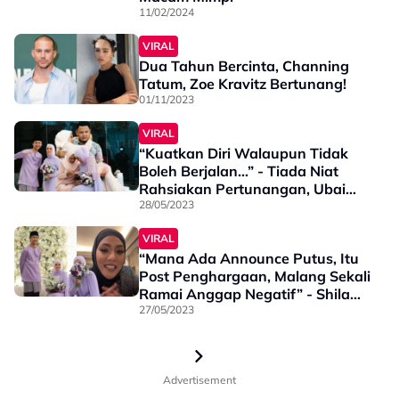
11/02/2024
VIRAL
Dua Tahun Bercinta, Channing
Tatum, Zoe Kravitz Bertunang!
01/11/2023
VIRAL
“Kuatkan Diri Walaupun Tidak
Boleh Berjalan…” - Tiada Niat
Rahsiakan Pertunangan, Ubai
Lebih Utamakan Kesihatan Ibu
28/05/2023
VIRAL
“Mana Ada Announce Putus, Itu
Post Penghargaan, Malang Sekali
Ramai Anggap Negatif” - Shila
Amzah
27/05/2023
Advertisement