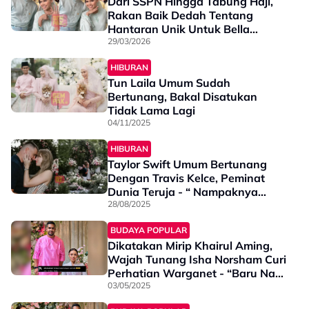
Dari SSPN Hingga Tabung Haji,
Rakan Baik Dedah Tentang
Hantaran Unik Untuk Bella
Astillah - “100 Peratus Idea Syed
29/03/2026
Saddiq”
HIBURAN
Tun Laila Umum Sudah
Bertunang, Bakal Disatukan
Tidak Lama Lagi
04/11/2025
HIBURAN
Taylor Swift Umum Bertunang
Dengan Travis Kelce, Peminat
Dunia Teruja - “ Nampaknya
Semua Lagu Kamu Membawa
28/08/2025
Kepada...”
BUDAYA POPULAR
Dikatakan Mirip Khairul Aming,
Wajah Tunang Isha Norsham Curi
Perhatian Warganet - “Baru Nak
Heart Broken…”
03/05/2025