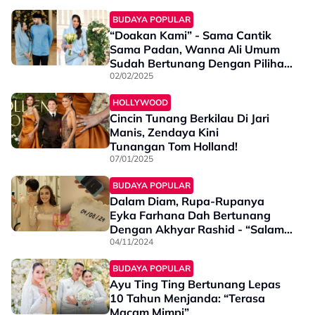
BUDAYA POPULAR
“Doakan Kami” - Sama Cantik
Sama Padan, Wanna Ali Umum
Sudah Bertunang Dengan Pilihan
Hati
02/02/2025
HOLLYWOOD
Cincin Tunang Berkilau Di Jari
Manis, Zendaya Kini
Tunangan Tom Holland!
07/01/2025
BUDAYA POPULAR
Dalam Diam, Rupa-Rupanya
Eyka Farhana Dah Bertunang
Dengan Akhyar Rashid - “Salam
Tunangku”
04/11/2024
BUDAYA POPULAR
Ayu Ting Ting Bertunang Lepas
10 Tahun Menjanda: “Terasa
Macam Mimpi”