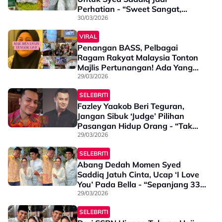
Perhatian - “Sweet Sangat,
Hantaran Pun Ingat Dekat
30/03/2026
Kucing YB”
VIRAL
Penangan BASS, Pelbagai
Ragam Rakyat Malaysia Tonton
Majlis Pertunangan! Ada Yang
Tak Boleh Fokus Open House &
29/03/2026
Mak Mak Pun Menangis Terharu
SELEBRITI
Fazley Yaakob Beri Teguran,
Jangan Sibuk ‘Judge’ Pilihan
Pasangan Hidup Orang - “Tak
Perlu Nak ‘Bitter’, Cari
29/03/2026
Kelemahan”
SELEBRITI
Abang Dedah Momen Syed
Saddiq Jatuh Cinta, Ucap ‘I Love
You’ Pada Bella - “Sepanjang 33
Tahun , Tak Pernah Sekali Pun
29/03/2026
Dengar Dia Kata…”
SELEBRITI