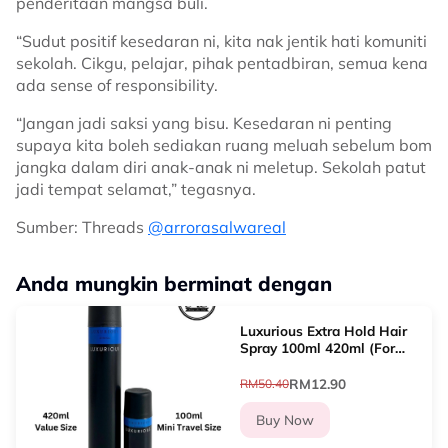
penderitaan mangsa buli.
“Sudut positif kesedaran ni, kita nak jentik hati komuniti
sekolah. Cikgu, pelajar, pihak pentadbiran, semua kena
ada sense of responsibility.
“Jangan jadi saksi yang bisu. Kesedaran ni penting
supaya kita boleh sediakan ruang meluah sebelum bom
jangka dalam diri anak-anak ni meletup. Sekolah patut
jadi tempat selamat,” tegasnya.
Sumber: Threads
@arrorasalwareal
Anda mungkin berminat dengan
Luxurious Extra Hold Hair
Spray 100ml 420ml (For
West Malaysia Only) Travel
Mini Hair Spray
RM12.90
RM50.40
Buy Now