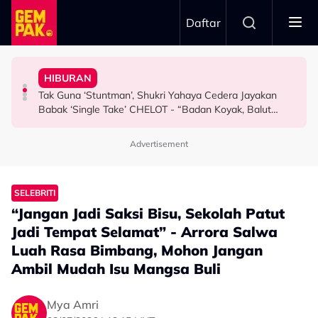
Skip to main content
Daftar
1968
Doktor
- “Penat-Penat Nangis…”
HIBURAN
Netizen Restu! Semua Tak Sabar Nak Saksikan Kudrat
Bawa Anak Ke Klinik, Syasya Rizal Terkejut Dikenali
Aisha Retno Terkilan ‘Tak Adil’ Didakwa Hasil Ciptaan AI
Tak Guna ‘Stuntman’, Shukri Yahaya Cedera Jayakan
HIBURAN
HIBURAN
HIBURAN
Babak ‘Single Take’ CHELOT - “Badan Koyak, Balut
Terus Sambung”
Advertisement
SELEBRITI
“Jangan Jadi Saksi Bisu, Sekolah Patut
Jadi Tempat Selamat” - Arrora Salwa
Luah Rasa Bimbang, Mohon Jangan
Ambil Mudah Isu Mangsa Buli
Mya Amri