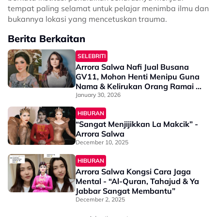
tempat paling selamat untuk pelajar menimba ilmu dan
bukannya lokasi yang mencetuskan trauma.
Berita Berkaitan
SELEBRITI
Arrora Salwa Nafi Jual Busana
GV11, Mohon Henti Menipu Guna
Nama & Kelirukan Orang Ramai -
“Macam Mana Eh Claimed Jual
January 30, 2026
Baju Sedangkan...”
HIBURAN
“Sangat Menjijikkan La Makcik” -
Arrora Salwa
December 10, 2025
HIBURAN
Arrora Salwa Kongsi Cara Jaga
Mental - “Al-Quran, Tahajud & Ya
Jabbar Sangat Membantu”
December 2, 2025