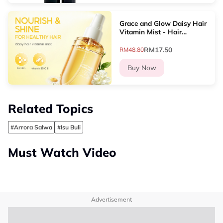
Grace and Glow Daisy Hair
Vitamin Mist - Hair
Perfume Serum Volumizing
Spray Anti Rambut Kusut
RM17.50
RM48.80
with Keratin
Buy Now
Related Topics
#Arrora Salwa
#Isu Buli
Must Watch Video
Advertisement