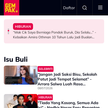
Skip to main content
Daftar
Kena Jadi Baik…”
Promosi Drama AI Di Tiktok
Waktu Yang Tepat - “Kalau Nak Pasangan Baik, Kita
Rahman
HIBURAN
"Agak Lucah & Melampau" - Kamal Adli Tegur Video
Aliff Aziz Mahu Usaha Perbaiki Diri, Percaya Jodoh Hadir
“Kalau Dulu, Masa Mandi Selalu Nampak…” - Zoey
“Mak Cik Saya Berniaga Pondok Buruk, Dia Selalu…” -
SELEBRITI
SELEBRITI
HIBURAN
Kebaikan Amira Othman 10 Tahun Lalu Jadi Bualan
Wargamaya
Isu Buli
SELEBRITI
“Jangan Jadi Saksi Bisu, Sekolah
Patut Jadi Tempat Selamat” -
Arrora Salwa Luah Rasa
Bimbang, Mohon Jangan Ambil
08/07/2026
Mudah Isu Mangsa Buli
HIBURAN
“Tiada Yang Kosong, Semua Ada
Isi” - Nadhir Nasar Seru Penonton