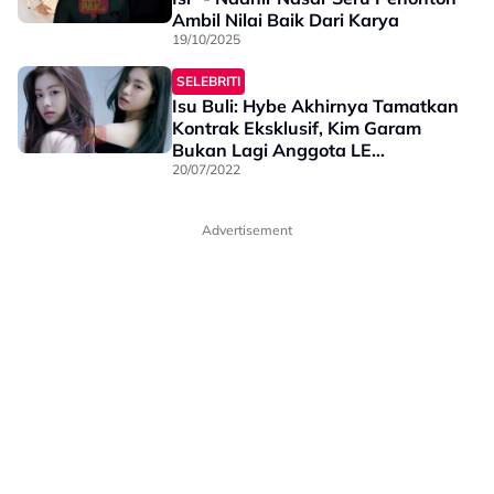
Ambil Nilai Baik Dari Karya
19/10/2025
SELEBRITI
Isu Buli: Hybe Akhirnya Tamatkan
Kontrak Eksklusif, Kim Garam
Bukan Lagi Anggota LE
SSERAFIM
20/07/2022
Advertisement