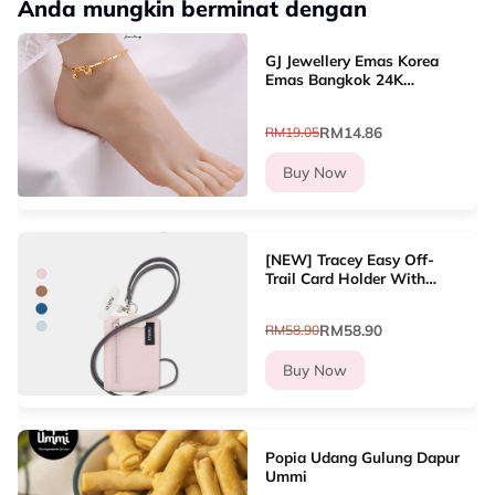
Anda mungkin berminat dengan
GJ Jewellery Emas Korea
Emas Bangkok 24K
Woman Anklet Daun/Jubin
Sliver Gold/Gila-gila Love
RM14.86
RM19.05
(26cm-27cm) GA-8
Buy Now
[NEW] Tracey Easy Off-
Trail Card Holder With
Lanyard Dompet Kad
Wanita
RM58.90
RM58.90
Buy Now
Popia Udang Gulung Dapur
Ummi