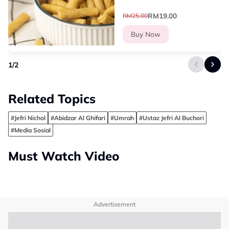
RM19.00
RM25.00
Buy Now
1
/
2
Related Topics
#Jefri Nichol
#Abidzar Al Ghifari
#Umrah
#Ustaz Jefri Al Buchori
#Media Sosial
Must Watch Video
Advertisement