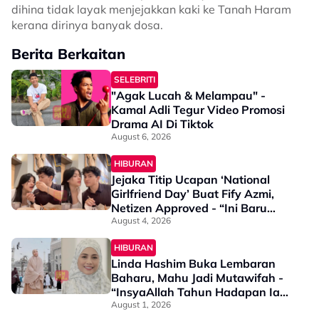
dihina tidak layak menjejakkan kaki ke Tanah Haram
kerana dirinya banyak dosa.
Berita Berkaitan
SELEBRITI
"Agak Lucah & Melampau" -
Kamal Adli Tegur Video Promosi
Drama AI Di Tiktok
August 6, 2026
HIBURAN
Jejaka Titip Ucapan ‘National
Girlfriend Day’ Buat Fify Azmi,
Netizen Approved - “Ini Baru
Sesuai…”
August 4, 2026
HIBURAN
Linda Hashim Buka Lembaran
Baharu, Mahu Jadi Mutawifah -
“InsyaAllah Tahun Hadapan Ia
Akan Bermula…”
August 1, 2026