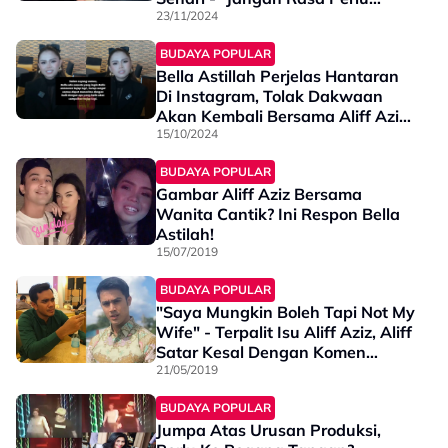
Tunggu Jadi Orang Baik Untuk…”
23/11/2024
BUDAYA POPULAR
Bella Astillah Perjelas Hantaran
Di Instagram, Tolak Dakwaan
Akan Kembali Bersama Aliff Aziz
- “Sebenarnya Saya Takut Juga…”
15/10/2024
BUDAYA POPULAR
Gambar Aliff Aziz Bersama
Wanita Cantik? Ini Respon Bella
Astilah!
15/07/2019
BUDAYA POPULAR
"Saya Mungkin Boleh Tapi Not My
Wife" - Terpalit Isu Aliff Aziz, Aliff
Satar Kesal Dengan Komen
Melampau Netizen!
21/05/2019
BUDAYA POPULAR
Jumpa Atas Urusan Produksi,