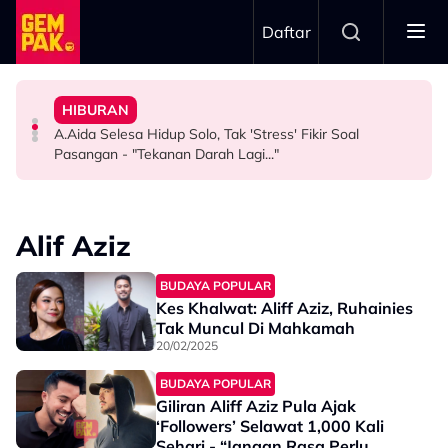
Skip to main content
Daftar
Tekanan Emosi…”
Sepak Ketika Cuaca Buruk
Sebumbung Dengan Suami - “Saya Akan Mengalami
Card Never Declined…”
Luah Kebimbangan Isu Keselamatan Perlawanan Bola
HIBURAN
Ada Sebab Syida Melvin Buat Keputusan Tak Tinggal
Netizen Terpukau Penampilan Hussain Di KLFW - “Face
Insiden Pemain Maut Disambar Petir, Diana Danielle
A.Aida Selesa Hidup Solo, Tak 'Stress' Fikir Soal
SELEBRITI
HIBURAN
HIBURAN
Pasangan - "Tekanan Darah Lagi..."
Alif Aziz
BUDAYA POPULAR
Kes Khalwat: Aliff Aziz, Ruhainies
Tak Muncul Di Mahkamah
20/02/2025
BUDAYA POPULAR
Giliran Aliff Aziz Pula Ajak
‘Followers’ Selawat 1,000 Kali
Sehari - “Jangan Rasa Perlu