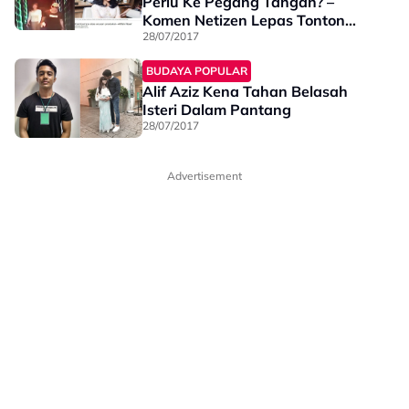
Perlu Ke Pegang Tangan? –
Komen Netizen Lepas Tonton
CCTV
28/07/2017
BUDAYA POPULAR
Alif Aziz Kena Tahan Belasah
Isteri Dalam Pantang
28/07/2017
Advertisement