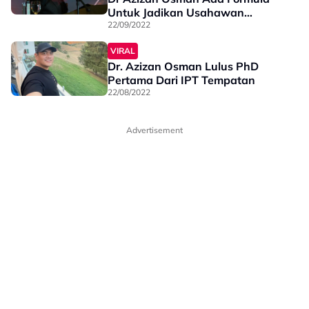
Untuk Jadikan Usahawan
Jutawan Desa!
22/09/2022
VIRAL
Dr. Azizan Osman Lulus PhD
Pertama Dari IPT Tempatan
22/08/2022
Advertisement