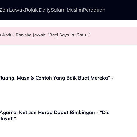
Zon Lawak
Rojak Daily
Salam Muslim
Peraduan
a Abdul, Ranisha Jawab: “Bagi Saya Itu Satu…”
f Speed 2026
n Kudrat 1968
Jayakan Babak ‘Single Take’ CHELOT - “Badan Koyak, Balut Terus Sa
 Ruang, Masa & Contoh Yang Baik Buat Mereka” -
r Agama, Netizen Harap Dapat Bimbingan - “Dia
idayah”