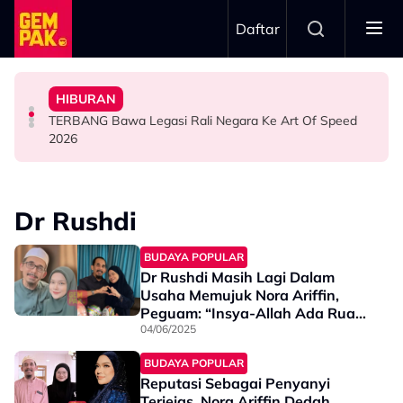
Skip to main content
Daftar
Ranisha Jawab: “Bagi Saya Itu Satu…”
1968
HIBURAN
Yusry Belum Terfikir Masuk GV, Rasa Tak Adil Sebab…
Big Stage Rocketfuel: Didakwa Cuba Jadi Aina Abdul,
Netizen Restu! Semua Tak Sabar Nak Saksikan Kudrat
TERBANG Bawa Legasi Rali Negara Ke Art Of Speed
HIBURAN
HIBURAN
HIBURAN
2026
Dr Rushdi
BUDAYA POPULAR
Dr Rushdi Masih Lagi Dalam
Usaha Memujuk Nora Ariffin,
Peguam: “Insya-Allah Ada Ruang
Untuk…”
04/06/2025
BUDAYA POPULAR
Reputasi Sebagai Penyanyi
Terjejas, Nora Ariffin Dedah