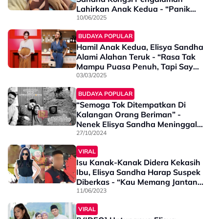
Lahirkan Anak Kedua - “Panik
Seperti Pertama Kali Bersalin…”
10/06/2025
BUDAYA POPULAR
Hamil Anak Kedua, Elisya Sandha
Alami Alahan Teruk - “Rasa Tak
Mampu Puasa Penuh, Tapi Saya
Cuba…”
03/03/2025
BUDAYA POPULAR
“Semoga Tok Ditempatkan Di
Kalangan Orang Beriman” -
Nenek Elisya Sandha Meninggal
Dunia Pada Usia 99 Tahun
27/10/2024
VIRAL
Isu Kanak-Kanak Didera Kekasih
Ibu, Elisya Sandha Harap Suspek
Diberkas - “Kau Memang Jantan
Tak Guna! Dera Anak Orang!”
11/06/2023
VIRAL