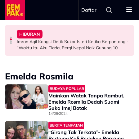
Skip to main content
Daftar
Masa Bina Nama…”
Hadad Terkilan Fizikal Jadi Bahan Hinaan - “Saya Ambil
Kurang Dua Minit
- Noraniza Idris
HIBURAN
Diserang Gara-Gara Netizen Salah Orang, Sherry Al
Khairul Aming Raih Jualan Lebih RM2 Juta Dalam
“Ada Yang Datang Menyapa, Teresak-Esak Menangis…”
Imran Aqil Kongsi Detik Sukar Isteri Ketika Berpantang -
HIBURAN
HIBURAN
HIBURAN
“Waktu Itu Aku Tiada, Pergi Nepal Naik Gunung 10
Hari…”
Emelda Rosmila
BUDAYA POPULAR
Mainkan Watak Tanpa Rambut,
Emelda Rosmila Dedah Suami
Suka Imej Botak
14/06/2024
BERITA TEMPATAN
“Girang Tak Terkata”- Emelda
Pertama Kali Berlakon Bersama