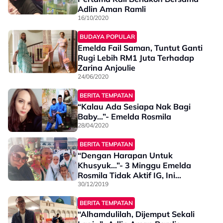
Adlin Aman Ramli
16/10/2020
BUDAYA POPULAR
Emelda Fail Saman, Tuntut Ganti
Rugi Lebih RM1 Juta Terhadap
Zarina Anjoulie
24/06/2020
BERITA TEMPATAN
“Kalau Ada Sesiapa Nak Bagi
Baby…”- Emelda Rosmila
28/04/2020
BERITA TEMPATAN
“Dengan Harapan Untuk
Khusyuk…”- 3 Minggu Emelda
Rosmila Tidak Aktif IG, Ini
Sebabnya…
30/12/2019
BERITA TEMPATAN
“Alhamdulilah, Dijemput Sekali