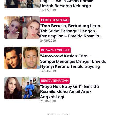
Lagi…”- Adlin Aman Ramlie
Umrah Bersama Keluarga
16/12/2019
BERITA TEMPATAN
“Dah Berusia, Bertudung Litup.
Tak Sama Perangai Dengan
Penampilan”- Emelda Rosmila
Berang Dengan Siapa?
24/09/2019
BUDAYA POPULAR
"Auwwww! Kesian Edra..."
Sampai Menangis Dengar Emelda
Nyanyi Kerana Terlalu Sayang
12/03/2019
BERITA TEMPATAN
“Saya Nak Baby Girl”- Emelda
Rosmila Mahu Ambil Anak
Angkat Lagi
21/10/2018