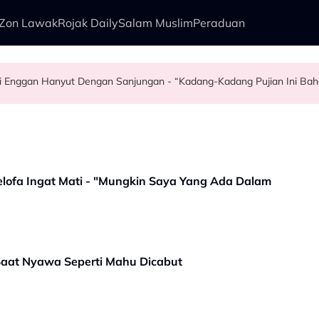
Zon Lawak
Rojak Daily
Salam Muslim
Peraduan
ui Enggan Hanyut Dengan Sanjungan - “Kadang-Kadang Pujian Ini Ba
kenali Doktor
pada Peguam, Dakwa Masih Belum Dapat Hak - “Saya Dah Bagi Peluan
elofa Ingat Mati - "Mungkin Saya Yang Ada Dalam
 Saat Nyawa Seperti Mahu Dicabut