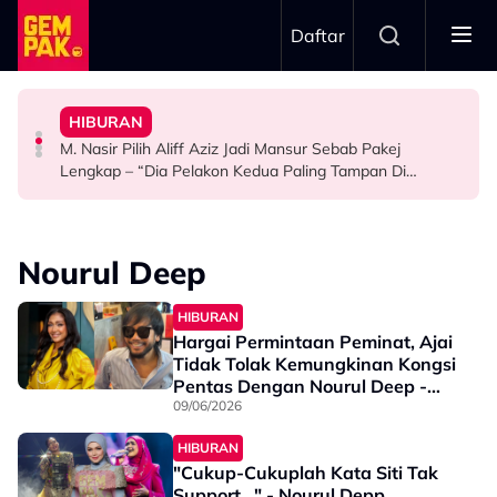
Skip to main content
Daftar
Mansur & Liu
“Bila Saya Cakap Dengan Lisa Nak Buat…”
HIBURAN
M. Nasir Pilih Aliff Aziz, Melinda Dadew Hidupkan Kisah
Ramai Masih Bujang Bukan Kerana Memilih Tetapi...
Impian Yusry Untuk Dikenali Sebagai Penyanyi Rock -
M. Nasir Pilih Aliff Aziz Jadi Mansur Sebab Pakej
HIBURAN
GAYA HIDUP
HIBURAN
Lengkap – “Dia Pelakon Kedua Paling Tampan Di
Malaysia”
Nourul Deep
HIBURAN
Hargai Permintaan Peminat, Ajai
Tidak Tolak Kemungkinan Kongsi
Pentas Dengan Nourul Deep -
“Kalau Ada Rezeki…”
09/06/2026
HIBURAN
"Cukup-Cukuplah Kata Siti Tak
Support…" - Nourul Depp