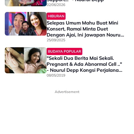
02/06/2026
HIBURAN
Selepas Umum Mahu Buat Mini
Konsert, Ramai Minta Duet
Dengan Ajai, Ini Jawapan Nourul
Deppp - “No”
25/09/2025
BUDAYA POPULAR
"Sekali Dua Berita Mai Sekali.
Pregnant & Ada Abnormal Cell .."
- Nourul Depp Kongsi Perjalanan
Isabella
08/05/2019
Advertisement