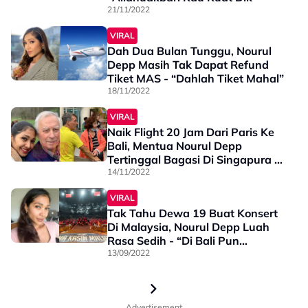
21/11/2022
VIRAL
Dah Dua Bulan Tunggu, Nourul
Depp Masih Tak Dapat Refund
Tiket MAS - “Dahlah Tiket Mahal”
18/11/2022
VIRAL
Naik Flight 20 Jam Dari Paris Ke
Bali, Mentua Nourul Depp
Tertinggal Bagasi Di Singapura –
“Kami Tunggu 1 Jam Setengah
14/11/2022
Rupanya…”
VIRAL
Tak Tahu Dewa 19 Buat Konsert
Di Malaysia, Nourul Depp Luah
Rasa Sedih - “Di Bali Pun
Terlepas Huwaaa..”
13/09/2022
Advertisement