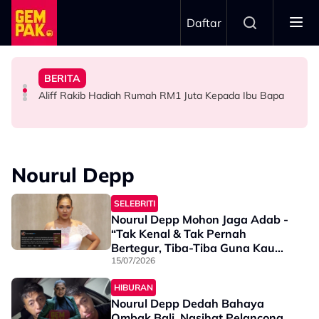
Skip to main content
Daftar
Ustaz Wadi Annuar
Hati Pun..."
Asaddok Sumbang Dua Buggy Buat Akademi Diasas
Rieffa? Ini Respon Tuan Badan - "Saya Tiada Rasa Sakit
Keluarga Rasa Bakal Suami Tak Setaraf
BERITA
Mahu Bantu Ribuan Pencinta Ilmu Setiap Minggu, Najib
Big Stage Rocketfuel: Tiada Penyingkiran Selepas
Atlet Golf Tidak Diculik, ‘Lari’ ke Bangkok Sebab
Aliff Rakib Hadiah Rumah RM1 Juta Kepada Ibu Bapa
HIBURAN
SELEBRITI
BERITA
Nourul Depp
SELEBRITI
Nourul Depp Mohon Jaga Adab -
“Tak Kenal & Tak Pernah
Bertegur, Tiba-Tiba Guna Kau
Aku”
15/07/2026
HIBURAN
Nourul Depp Dedah Bahaya
Ombak Bali, Nasihat Pelancong