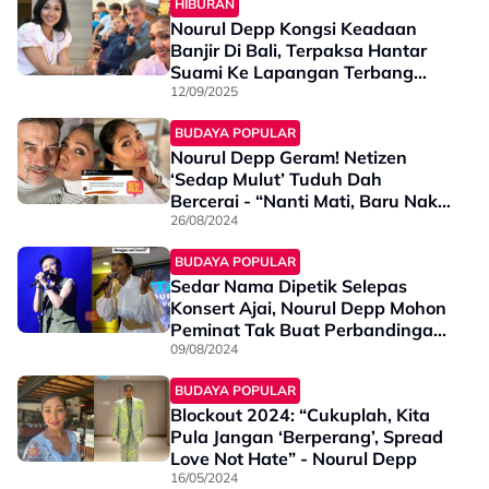
HIBURAN
Nourul Depp Kongsi Keadaan
Banjir Di Bali, Terpaksa Hantar
Suami Ke Lapangan Terbang
Naik Motosikal Sebab…
12/09/2025
BUDAYA POPULAR
Nourul Depp Geram! Netizen
‘Sedap Mulut’ Tuduh Dah
Bercerai - “Nanti Mati, Baru Nak
Menyesal Jika Tidak
26/08/2024
Diampunkan”
BUDAYA POPULAR
Sedar Nama Dipetik Selepas
Konsert Ajai, Nourul Depp Mohon
Peminat Tak Buat Perbandingan
- “Siapa Pun Boleh Menyanyi
09/08/2024
Lagu Keliru, Semua Ada Cara
BUDAYA POPULAR
Tersendiri”
Blockout 2024: “Cukuplah, Kita
Pula Jangan ‘Berperang’, Spread
Love Not Hate” - Nourul Depp
16/05/2024