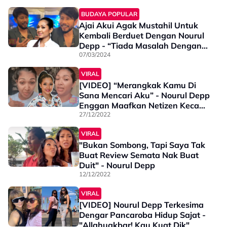
BUDAYA POPULAR
Ajai Akui Agak Mustahil Untuk
Kembali Berduet Dengan Nourul
Depp - “Tiada Masalah Dengan
Dia, Tapi…”
07/03/2024
VIRAL
[VIDEO] “Merangkak Kamu Di
Sana Mencari Aku” - Nourul Depp
Enggan Maafkan Netizen Kecam
Dirinya Raikan Hari Natal
27/12/2022
VIRAL
"Bukan Sombong, Tapi Saya Tak
Buat Review Semata Nak Buat
Duit" - Nourul Depp
12/12/2022
VIRAL
[VIDEO] Nourul Depp Terkesima
Dengar Pancaroba Hidup Sajat -
"Allahuakbar! Kau Kuat Dik"