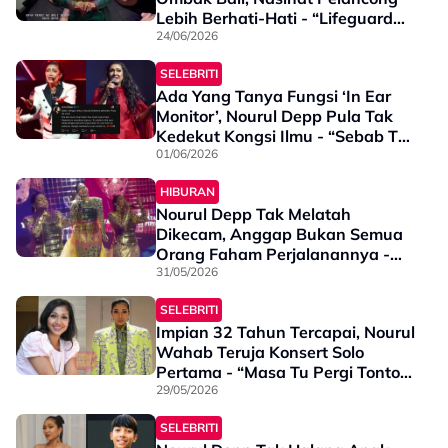
Lebih Berhati-Hati - “Lifeguard
Hanya Akan Ada Pada…”
24/06/2026
SELEBRITI
Ada Yang Tanya Fungsi ‘In Ear
Monitor’, Nourul Depp Pula Tak
Kedekut Kongsi Ilmu - “Sebab Tu
Bila Cakap Dengan Penonton
01/06/2026
Saya Buka…”
HIBURAN
Nourul Depp Tak Melatah
Dikecam, Anggap Bukan Semua
Orang Faham Perjalanannya -
“Yang Hencap Itu…”
31/05/2026
SELEBRITI
Impian 32 Tahun Tercapai, Nourul
Wahab Teruja Konsert Solo
Pertama - “Masa Tu Pergi Tonton
Konsert Ella & Wings, Dalam Hati
29/05/2026
Saya Rasa…”
SELEBRITI