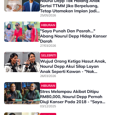
Nourul Depp Tak Halang Anak
Sertai TTMM Jika Berpeluang,
Tetap Utamakan Impian Jadi
Juruterbang - “Sejak Usia Empat
25/05/2026
Tahun Dia…”
HIBURAN
"Saya Punah Dan Pasrah..."
Abang Nourul Depp Hidap Kanser
Darah
27/03/2026
SELEBRITI
Wujud Orang Ketiga Hasut Anak,
Nourul Depp Akui Silap Layan
Anak Seperti Kawan - "Nak
Belajar Sesuatu Tiada Masalah
26/03/2026
Tapi Jangan Putus Hubungan"
HIBURAN
Stres Melampau Akibat Ditipu
RM80,000, Nourul Depp Pernah
Diuji Kanser Pada 2018 - “Saya
Perlu Buang Uterus & Ovari”
03/12/2025