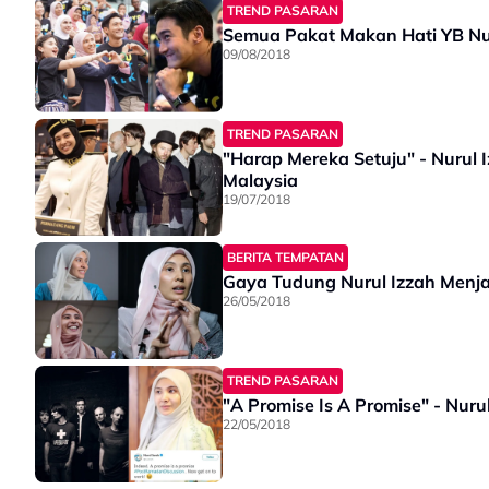
TREND PASARAN
Semua Pakat Makan Hati YB Nu
09/08/2018
TREND PASARAN
"Harap Mereka Setuju" - Nurul 
Malaysia
19/07/2018
BERITA TEMPATAN
Gaya Tudung Nurul Izzah Menjadi 
26/05/2018
TREND PASARAN
"A Promise Is A Promise" - Nur
22/05/2018