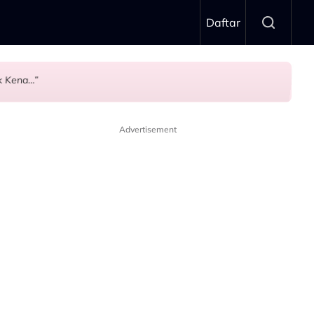
Daftar
k Kena…”
an Emosi…”
Advertisement