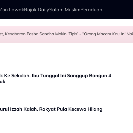
Zon Lawak
Rojak Daily
Salam Muslim
Peraduan
t, Kesabaran Fasha Sandha Makin ‘Tipis’ - “Orang Macam Kau Ini Na
adari Dambaan Syurga 2026’ - “Kita Tahu Permasalah Banyak Berkait
Mangsa Buli - "Jangan Bagi Orang Pijak Kau"
panah Petir - “Saya Ingat Sudah Mati”
uk Ke Sekolah, Ibu Tunggal Ini Sanggup Bangun 4
nak
Nurul Izzah Kalah, Rakyat Pula Kecewa Hilang