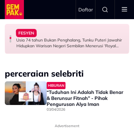
Skip to main content
Daftar
Airlines
Tangkap Ikan Segar Setiap Hari
FESYEN
“Saya Memang Suka Gaya Streetwear…” - Ezaidi Aziz
Tertelan Serpihan Lidi Sate, Wanita Saman Singapore
Permintaan Aneh Jared Leto Di Lokasi, Minta Nelayan
Usia 74 tahun Bukan Penghalang, Tunku Puteri Jawahir
HIBURAN
BERITA
HIBURAN
Hidupkan Warisan Negeri Sembilan Menerusi ‘Royal
Sembilan’
perceraian selebriti
HIBURAN
“Tuduhan Ini Adalah Tidak Benar
& Berunsur Fitnah” - Pihak
Pengurusan Alya Iman
03/04/2026
Advertisement