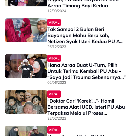
Azraa Timang Bayi Kedua
12/03/2024
VIRAL
Tak Sampai 2 Bulan Beri
Bayangan Mahu Berpisah,
Netizen Syak Isteri Kedua PU Abu
Hamil
26/12/2023
VIRAL
Hana Azraa Buat U-Turn, Pilih
Untuk Terima Kembali PU Abu -
“Saya Jadi Trauma Sebenarnya…”
02/06/2023
VIRAL
“Doktor Cari ‘Korek’…”- Hamil
Bersama Alat IUCD, Isteri PU Abu
Terpaksa Melalui Proses
Keluarkannya Tanpa Bius!
22/02/2023
VIRAL