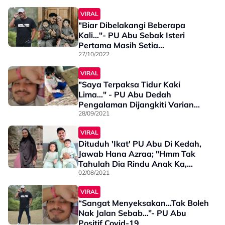
VIRAL
"Biar Dibelakangi Beberapa
Kali..."- PU Abu Sebak Isteri
Pertama Masih Setia
Bersamanya, Umum Bakal
27/10/2022
Timang Anak Ke-3
VIRAL
"Saya Terpaksa Tidur Kaki
Lima..." - PU Abu Dedah
Pengalaman Dijangkiti Varian
Delta COVID-19
28/09/2021
VIRAL
Dituduh 'Ikat' PU Abu Di Kedah,
Jawab Hana Azraa; "Hmm Tak
Tahulah Dia Rindu Anak Ka,
Rindu ..."
02/08/2021
VIRAL
“Sangat Menyeksakan...Tak Boleh
Nak Jalan Sebab…”- PU Abu
Positif Covid-19