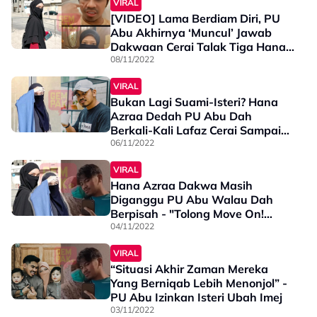
VIRAL
[VIDEO] Lama Berdiam Diri, PU
Abu Akhirnya ‘Muncul’ Jawab
Dakwaan Cerai Talak Tiga Hana
Azraa – “Keluar Pengesahan
08/11/2022
Daripada Mahkamah Baru…”
VIRAL
Bukan Lagi Suami-Isteri? Hana
Azraa Dedah PU Abu Dah
Berkali-Kali Lafaz Cerai Sampai
Jatuh Talak Tiga - "Satu Tahun
06/11/2022
Satu Talak..."
VIRAL
Hana Azraa Dakwa Masih
Diganggu PU Abu Walau Dah
Berpisah - "Tolong Move On!
Jangan Sampai Saya ..."
04/11/2022
VIRAL
“Situasi Akhir Zaman Mereka
Yang Berniqab Lebih Menonjol” -
PU Abu Izinkan Isteri Ubah Imej
03/11/2022