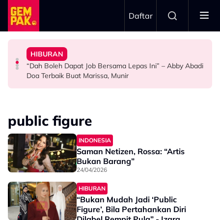
Skip to main content
Daftar
Doktor
Anak Yang Sudah Mati
HIBURAN
Bawa Anak Ke Klinik, Syasya Rizal Terkejut Dikenali
Kasihnya Ibu, Ikan Lumba-Lumba Enggan Tinggalkan
Pengantin Penat Sampai Tertidur Atas Pelamin
“Dah Boleh Dapat Job Bersama Lepas Ini” – Abby Abadi
HIBURAN
BERITA
ANTARABANGSA
Doa Terbaik Buat Marissa, Munir
public figure
INDONESIA
Saman Netizen, Rossa: “Artis
Bukan Barang”
24/04/2026
HIBURAN
“Bukan Mudah Jadi ‘Public
Figure’, Bila Pertahankan Diri
Dilabel Rempit Pula” - Izara