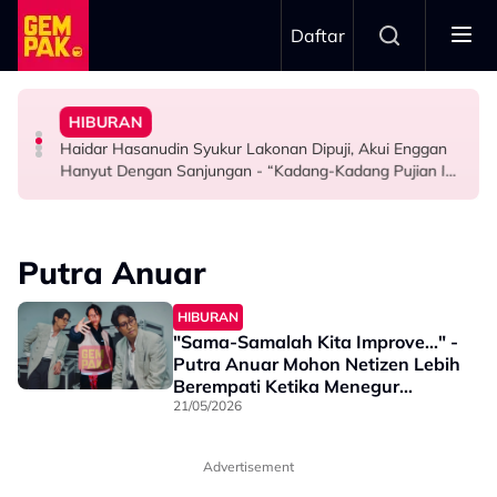
Skip to main content
Daftar
Bagi Peluang Selesaikan Dengan Baik Tapi…”
Doktor
Peguam, Dakwa Masih Belum Dapat Hak - “Saya Dah
HIBURAN
Bawa Anak Ke Klinik, Syasya Rizal Terkejut Dikenali
"Saya Ingat Sampai Bila-Bila..." - Hussain
Syida Melvin Serah Isu Hutang Syarikat Kepada
Haidar Hasanudin Syukur Lakonan Dipuji, Akui Enggan
HIBURAN
HIBURAN
SELEBRITI
Hanyut Dengan Sanjungan - “Kadang-Kadang Pujian Ini
Bahaya Juga…”
Putra Anuar
HIBURAN
"Sama-Samalah Kita Improve..." -
Putra Anuar Mohon Netizen Lebih
Berempati Ketika Menegur
Penyampai Radio
21/05/2026
Advertisement