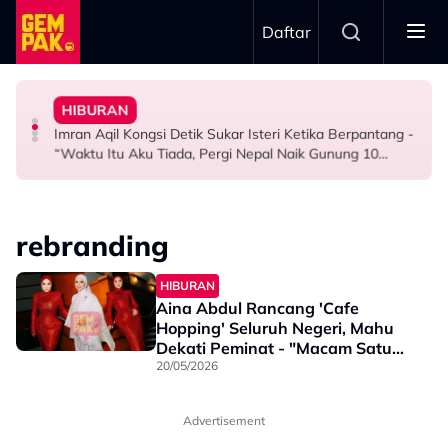
Skip to main content
Daftar
Masa Bina Nama…”
Hadad Terkilan Fizikal Jadi Bahan Hinaan - “Saya Ambil
Kurang Dua Minit
- Noraniza Idris
HIBURAN
Diserang Gara-Gara Netizen Salah Orang, Sherry Al
Khairul Aming Raih Jualan Lebih RM2 Juta Dalam
“Ada Yang Datang Menyapa, Teresak-Esak Menangis…”
Imran Aqil Kongsi Detik Sukar Isteri Ketika Berpantang -
HIBURAN
HIBURAN
HIBURAN
“Waktu Itu Aku Tiada, Pergi Nepal Naik Gunung 10
Hari…”
rebranding
HIBURAN
Aina Abdul Rancang 'Cafe
Hopping' Seluruh Negeri, Mahu
Dekati Peminat - "Macam Satu
Proses 'Rebranding'..."
20/05/2026
Advertisement