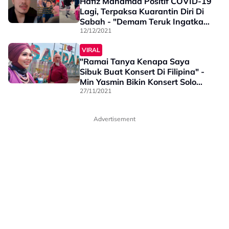
Hafiz Mahamad Positif COVID-19
Lagi, Terpaksa Kuarantin Diri Di
Sabah - "Demam Teruk Ingatkan
Sebab Hujan Tapi..."
12/12/2021
VIRAL
"Ramai Tanya Kenapa Saya
Sibuk Buat Konsert Di Filipina" -
Min Yasmin Bikin Konsert Solo
Pertama Di Sabah
27/11/2021
Advertisement