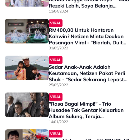
Rezeki Lebih, Saya Belanja
Keluarga Balik Sandakan”
11/04/2024
VIRAL
RM400,00 Untuk Hantaran
Kahwin? Netizen Minta Doakan
Pasangan Viral - “Biarlah, Duit
Dorang Juga Kan”
31/05/2022
VIRAL
Sedar Anak-Anak Adalah
Keutamaan, Netizen Pakat Perli
Shuk - “Sedar Sekarang Lepastu
Buat Balik”
25/05/2022
VIRAL
"Rasa Bagai Mimpi!" - Trio
Husadee Tak Gentar Keluarkan
Album Sulung, Teruja
Bekerjasama Dengan Julfekar
14/01/2022
VIRAL